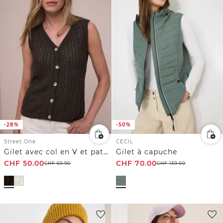
-28%
-50%
Street One
CECIL
Gilet avec col en V et patte de boutonnage
Gilet à capuche
CHF
50.00
CHF
70.00
CHF
69.90
CHF
139.00