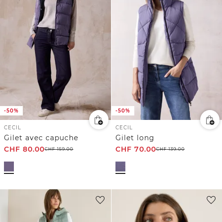
-50%
-50%
CECIL
CECIL
Gilet avec capuche
Gilet long
CHF
80.00
CHF
70.00
CHF
159.00
CHF
139.00