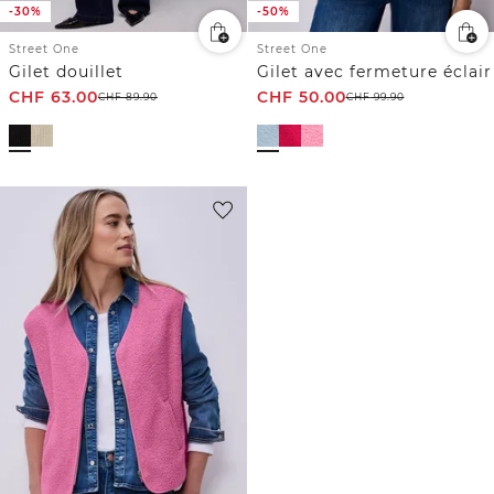
-30%
-50%
Street One
Street One
Gilet douillet
Gilet avec fermeture éclair
CHF
63.00
CHF
50.00
CHF
89.90
CHF
99.90