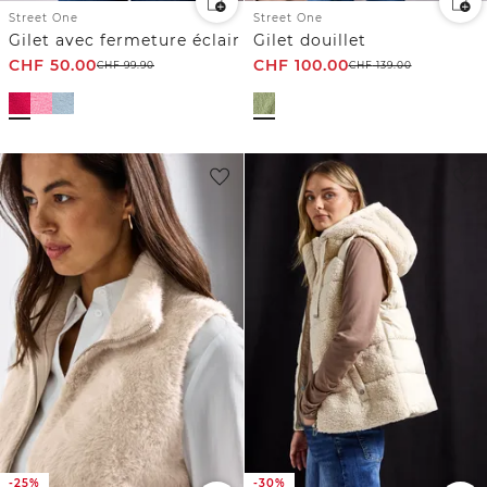
Street One
Street One
Gilet avec fermeture éclair
Gilet douillet
CHF
50.00
CHF
100.00
CHF
99.90
CHF
139.00
-25%
-30%