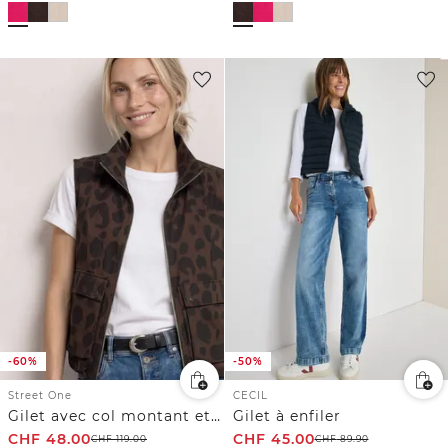
-60%
-50%
Street One
CECIL
Gilet avec col montant et motif léopard
Gilet à enfiler
CHF
48.00
CHF
45.00
CHF
119.00
CHF
89.90