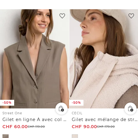
-50%
-50%
Street One
CECIL
Gilet en ligne A avec col à revers
Gilet avec mélange de structures
CHF
60.00
CHF
90.00
CHF
119.00
CHF
179.00