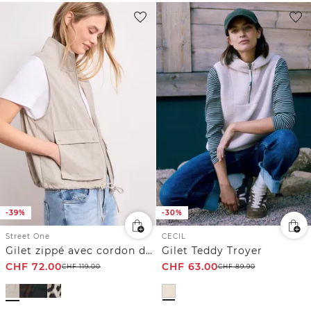
-39%
-30%
Street One
CECIL
Gilet zippé avec cordon de serrage
Gilet Teddy Troyer
CHF
72.00
CHF
63.00
CHF
119.00
CHF
89.90