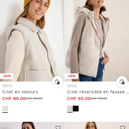
-50%
-50%
CECIL
CECIL
Gilet en velours
Gilet réversible en fausse fourrure
CHF
80.00
CHF
90.00
CHF
159.00
CHF
179.00