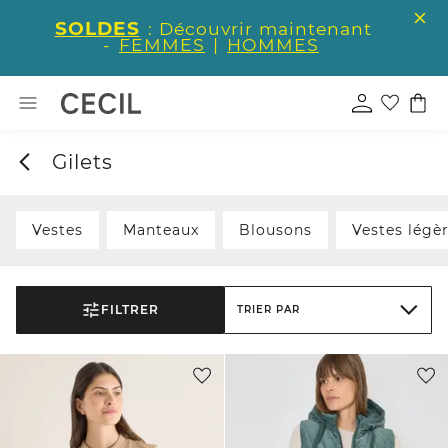
SOLDES
: Découvrir maintenant
-
FEMMES
|
HOMMES
Gilets
Vestes
Manteaux
Blousons
Vestes légè
FILTRER
TRIER PAR