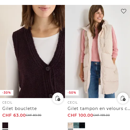
-30%
-50%
CECIL
CECIL
Gilet bouclette
Gilet tampon en velours côtelé
CHF
63.00
CHF
100.00
CHF
89.90
CHF
199.00