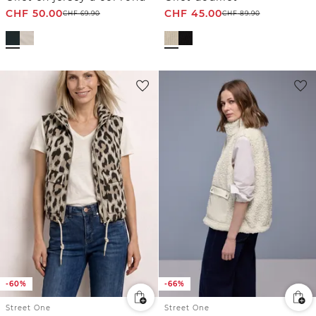
CHF
50.00
CHF
45.00
CHF
69.90
CHF
89.90
-60%
-66%
Street One
Street One