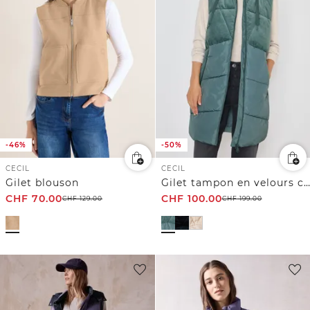
-46%
-50%
CECIL
CECIL
Gilet blouson
Gilet tampon en velours côtelé
CHF
70.00
CHF
100.00
CHF
129.00
CHF
199.00