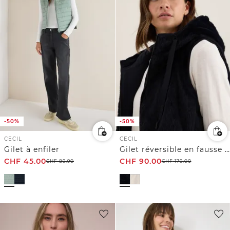
-50%
-50%
CECIL
CECIL
Gilet à enfiler
Gilet réversible en fausse fourrure
CHF
45.00
CHF
90.00
CHF
89.90
CHF
179.00