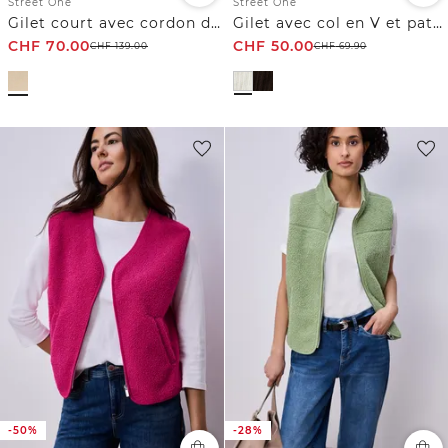
Street One
Street One
Gilet court avec cordon de serrage
Gilet avec col en V et patte de boutonnage
CHF
70.00
CHF
50.00
CHF
139.00
CHF
69.90
-50%
-28%