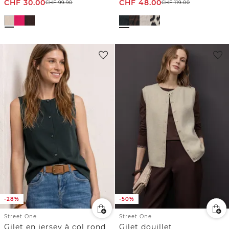
CHF
30.00
CHF
48.00
CHF
99.90
CHF
119.00
-28%
-50%
Street One
Street One
Gilet en jersey à col rond
Gilet douillet