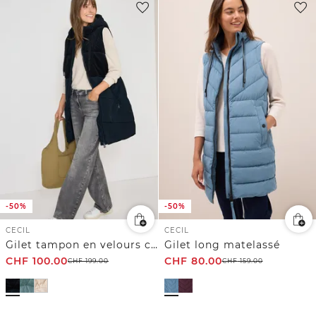
-50%
-50%
CECIL
CECIL
Gilet tampon en velours côtelé
Gilet long matelassé
CHF
100.00
CHF
80.00
CHF
199.00
CHF
159.00