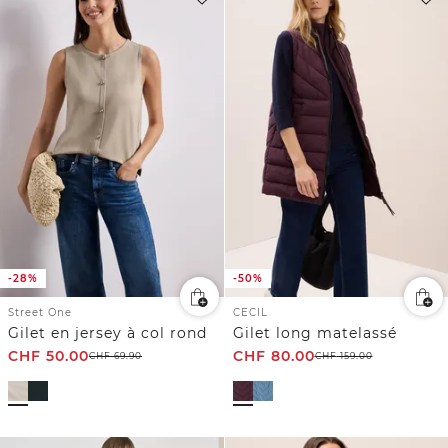
-28%
-50%
Street One
CECIL
Gilet en jersey à col rond
Gilet long matelassé
CHF
50.00
CHF
80.00
CHF
69.90
CHF
159.00