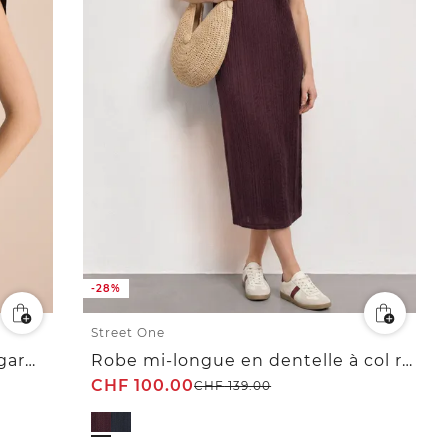
-28%
Street One
T-shirt avec boatneck au look garment-dye
Robe mi-longue en dentelle à col rond
CHF
100.00
CHF
139.00