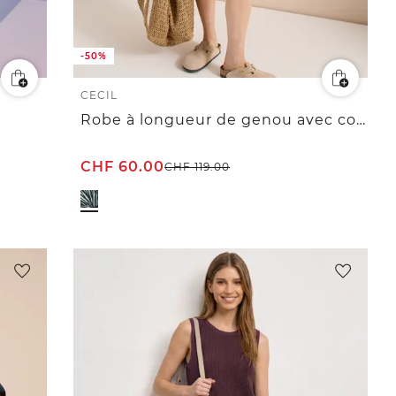
-50%
CECIL
Robe à longueur de genou avec col en V arrondi
CHF
60.00
CHF
119.00