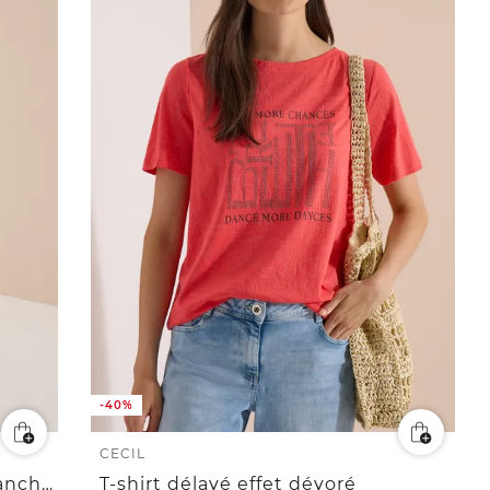
-40%
CECIL
Robe longueur genou avec manches 3/4 et broderie
T-shirt délavé effet dévoré