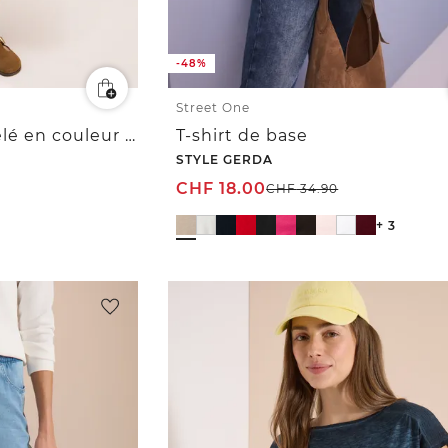
-48%
Street One
Robe en velours côtelé en couleur unie
T-shirt de base
STYLE GERDA
CHF
18.00
CHF
34.90
+ 3