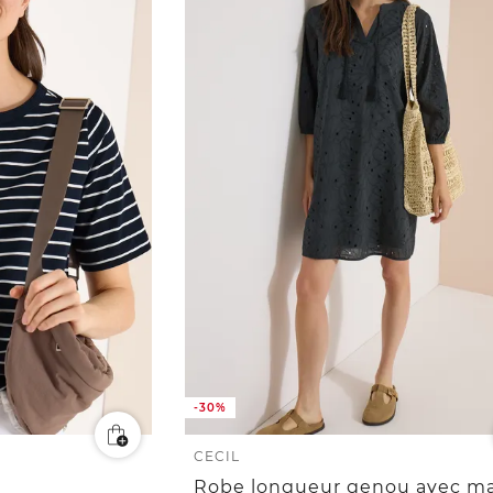
-30%
CECIL