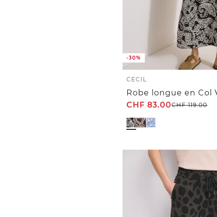
-30%
CECIL
Robe longue en Col 
CHF
83.00
CHF
119.00