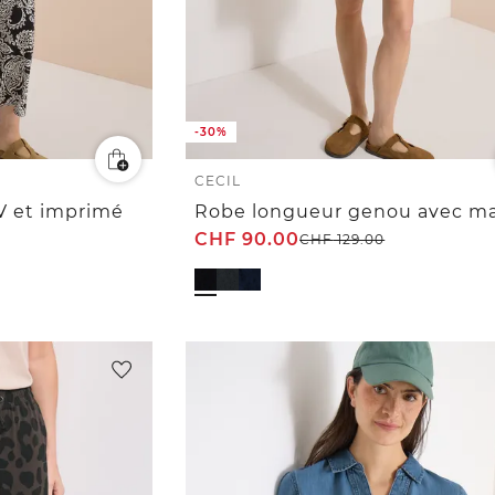
-30%
CECIL
V et imprimé
CHF
90.00
CHF
129.00