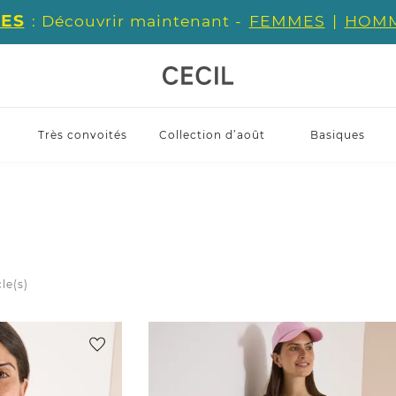
ES
: Découvrir maintenant -
FEMMES
|
HOM
Très convoités
Collection d’août
Basiques
cle(s)