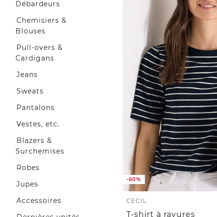
Débardeurs
Chemisiers &
Blouses
Pull-overs &
Cardigans
Jeans
Sweats
Pantalons
Vestes, etc.
Blazers &
Surchemises
Robes
-60%
Jupes
Accessoires
CECIL
T-shirt à rayures