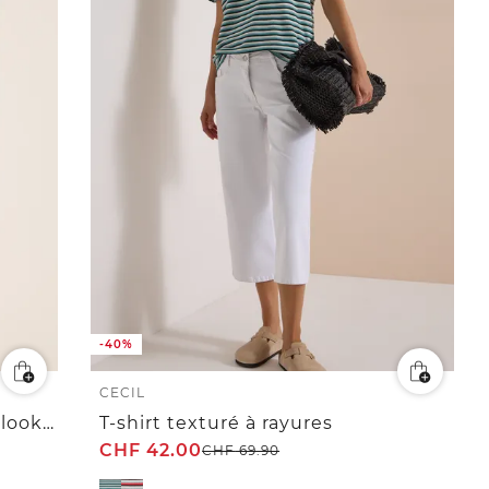
-40%
CECIL
Robe à longueur de genou en look denim
T-shirt texturé à rayures
CHF
42.00
CHF
69.90