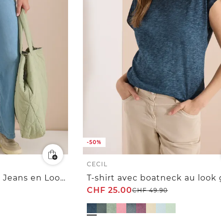
-50%
CECIL
High Waist Wide Leg Jeans en Loose Fit
CHF
25.00
CHF
49.90