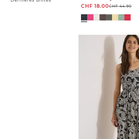
Dernières unités
CHF
18.00
CHF
44.90