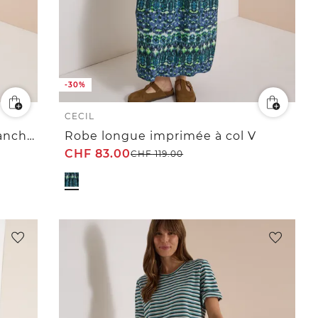
-30%
CECIL
Robe longueur genou avec manches 3/4 et broderie
Robe longue imprimée à col V
CHF
83.00
CHF
119.00