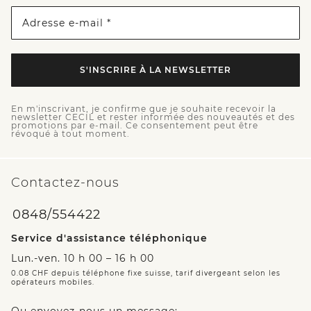
Adresse e-mail *
S'INSCRIRE À LA NEWSLETTER
En m'inscrivant, je confirme que je souhaite recevoir la
newsletter CECIL et rester informée des nouveautés et des
promotions par e-mail. Ce consentement peut être
révoqué à tout moment.
Contactez-nous
0848/554422
Service d'assistance téléphonique
Lun.-ven. 10 h 00 – 16 h 00
0.08 CHF depuis téléphone fixe suisse, tarif divergeant selon les
opérateurs mobiles.