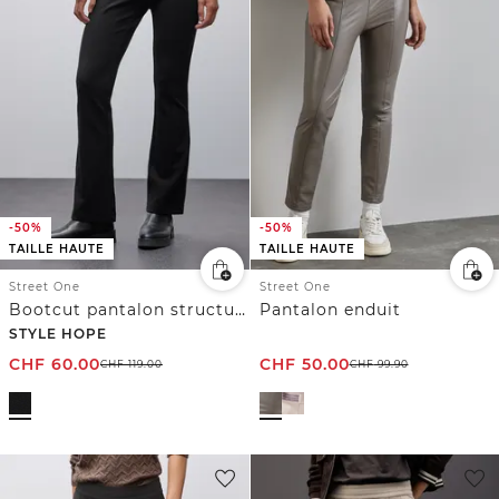
-50%
-50%
TAILLE HAUTE
TAILLE HAUTE
Street One
Street One
Bootcut pantalon structuré
Pantalon enduit
STYLE HOPE
CHF
60.00
CHF
50.00
CHF
119.00
CHF
99.90