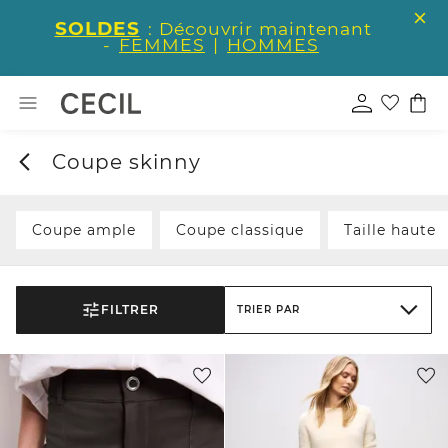
SOLDES
: Découvrir maintenant
-
FEMMES
|
HOMMES
Coupe skinny
Coupe ample
Coupe classique
Taille haute
FILTRER
TRIER PAR