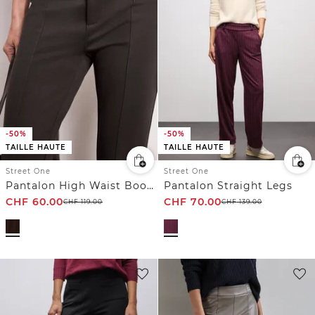
-50%
-50%
TAILLE HAUTE
TAILLE HAUTE
Street One
Street One
Pantalon High Waist Bootcut en Skinny Fit
Pantalon Straight Legs
CHF
60.00
CHF
70.00
CHF
119.00
CHF
139.00