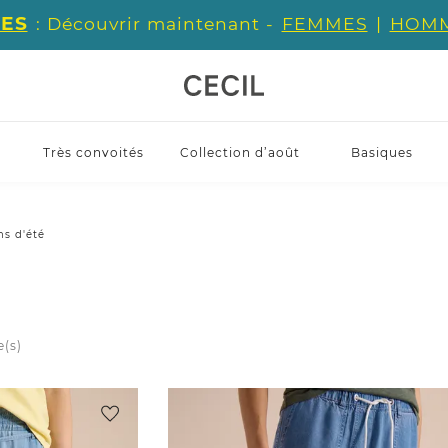
ES
: Découvrir maintenant -
FEMMES
|
HOM
Très convoités
Collection d’août
Basiques
ns d'été
e(s)