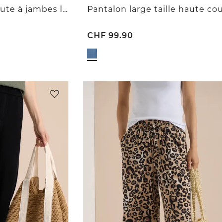
7/8 Pantalon taille haute à jambes larges, look délavé
CHF
99.90