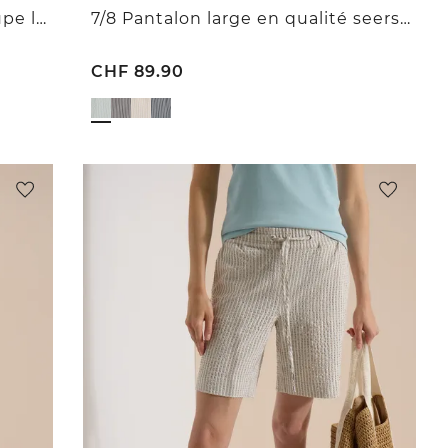
Pantalon large taille haute coupe loose
7/8 Pantalon large en qualité seersucker
CHF
89.90