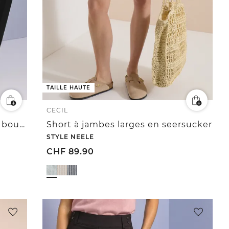
TAILLE HAUTE
CECIL
Pantalon à jambes larges avec boutons décoratifs
Short à jambes larges en seersucker
STYLE NEELE
CHF
89.90