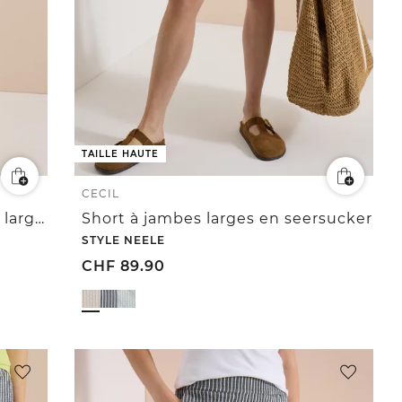
TAILLE HAUTE
CECIL
Pantalon taille haute à jambes larges avec imprimé léopard
Short à jambes larges en seersucker
STYLE NEELE
CHF
89.90