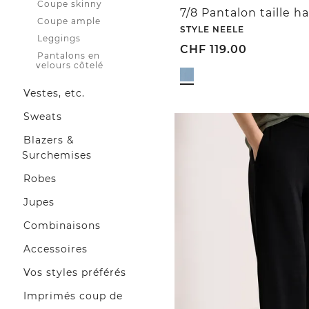
Coupe skinny
Coupe ample
STYLE NEELE
Leggings
CHF
119.00
Pantalons en
velours côtelé
Vestes, etc.
Sweats
Blazers &
Surchemises
Robes
Jupes
Combinaisons
Accessoires
Vos styles préférés
Imprimés coup de