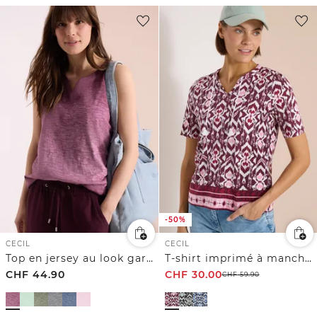
-50%
CECIL
CECIL
Top en jersey au look garment dye
T-shirt imprimé à manches courtes avec col fendu
CHF
44.90
CHF
30.00
CHF
59.90