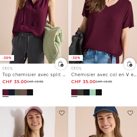
-30%
-30%
CECIL
CECIL
Top chemisier avec split neck et rubans
Chemisier avec col en V et nœuds
CHF
35.00
CHF
35.00
CHF
49.90
CHF
49.90