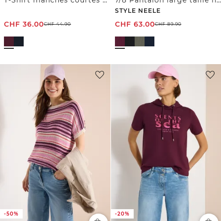
T-Shirt manches courtes avec ruban décoratif
7/8 Pantalon large taille haute en Loose Fit
STYLE NEELE
CHF
36.00
CHF
63.00
CHF
44.90
CHF
89.90
-50%
-20%