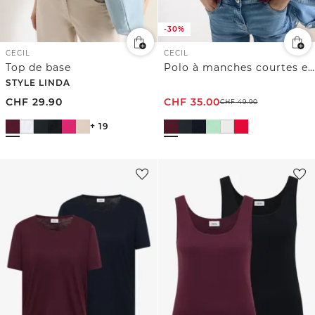
-30%
CECIL
CECIL
Top de base
Polo à manches courtes en couleur unie
STYLE LINDA
CHF
29.90
CHF
35.00
CHF
49.90
+ 19