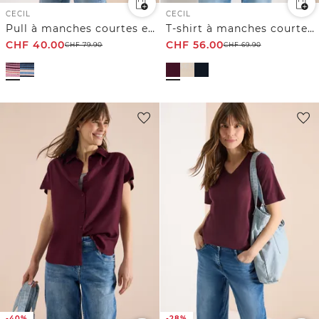
CECIL
CECIL
Pull à manches courtes en fil de ruban
T-shirt à manches courtes avec capuche et inscriptions
CHF
40.00
CHF
56.00
CHF
79.90
CHF
69.90
-40%
-28%