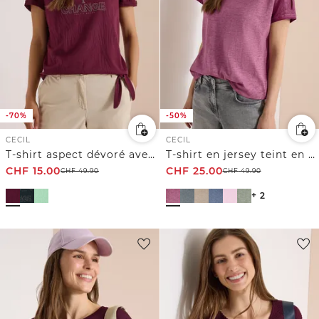
-70%
-50%
CECIL
CECIL
T-shirt aspect dévoré avec imprimé
T-shirt en jersey teint en pièce effet délavé
CHF
15.00
CHF
25.00
CHF
49.90
CHF
49.90
+ 2