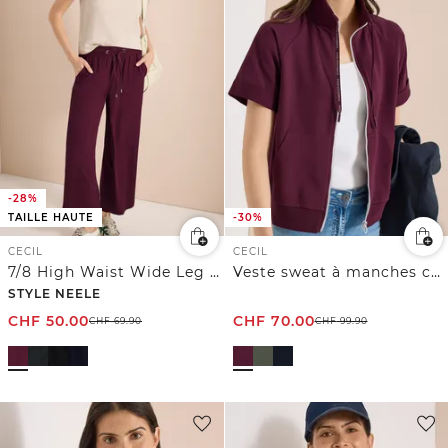
-28%
TAILLE HAUTE
-30%
CECIL
CECIL
7/8 High Waist Wide Leg Pantalon Loose Fit
Veste sweat à manches courtes avec fermeture éclair
STYLE NEELE
CHF
50.00
CHF
70.00
CHF
69.90
CHF
99.90