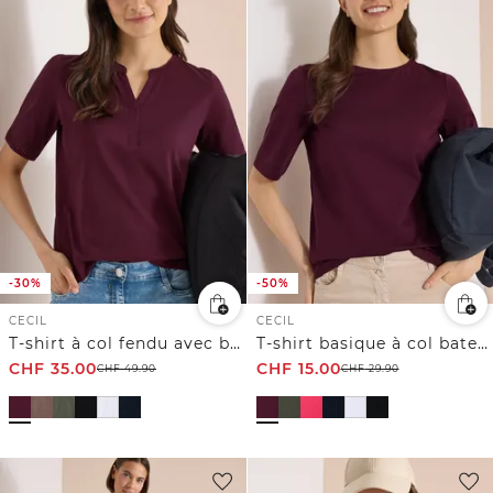
-30%
-50%
CECIL
CECIL
T-shirt à col fendu avec bande crocheté
T-shirt basique à col bateau
CHF
35.00
CHF
15.00
CHF
49.90
CHF
29.90