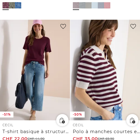
-51%
-50%
CECIL
CECIL
T-shirt basique à structure côtelée
Polo à manches courtes en crochet
CHF
22.00
CHF
35.00
CHF
44.90
CHF
69.90