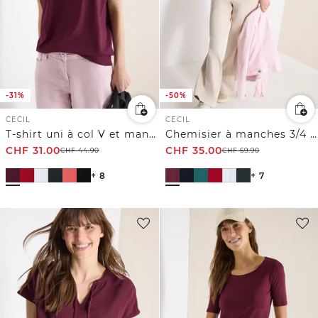
-31%
-50%
CECIL
CECIL
T-shirt uni à col V et manches courtes
Chemisier à manches 3/4 avec col fendu
CHF
31.00
CHF
35.00
CHF
44.90
CHF
69.90
+ 8
+ 7