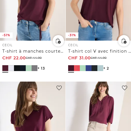
-51%
-31%
CECIL
CECIL
T-shirt à manches courtes avec fronces
T-shirt col V avec finition décorative ajourée
CHF
22.00
CHF
31.00
CHF
44.90
CHF
44.90
+ 13
+ 2