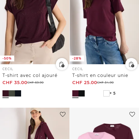
-50%
-28%
CECIL
CECIL
T-shirt avec col ajouré
T-shirt en couleur unie
CHF
35.00
CHF
25.00
CHF
69.90
CHF
34.90
+ 5