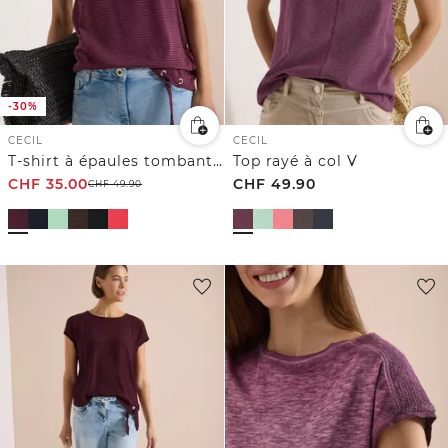
-30%
CECIL
CECIL
T-shirt à épaules tombantes avec détail découpé
Top rayé à col V
CHF
35.00
CHF
49.90
CHF
49.90