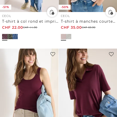
-51%
-50%
CECIL
CECIL
T-shirt à col rond et imprimé minimal
T-shirt à manches courtes avec col rond et structure
CHF
22.00
CHF
35.00
CHF
44.90
CHF
69.90