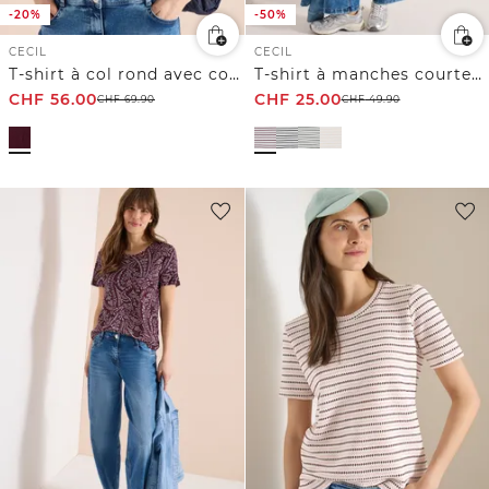
-20%
-50%
CECIL
CECIL
T-shirt à col rond avec cordon de serrage
T-shirt à manches courtes, col rond et rayures
CHF
56.00
CHF
25.00
CHF
69.90
CHF
49.90