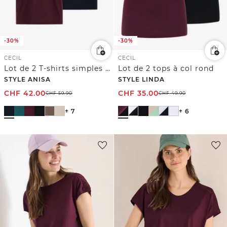
-30%
-30%
CECIL
CECIL
Lot de 2 T-shirts simples à col rond
Lot de 2 tops à col rond
STYLE ANISA
STYLE LINDA
CHF
42.00
CHF
35.00
CHF
59.90
CHF
49.90
+ 7
+ 6