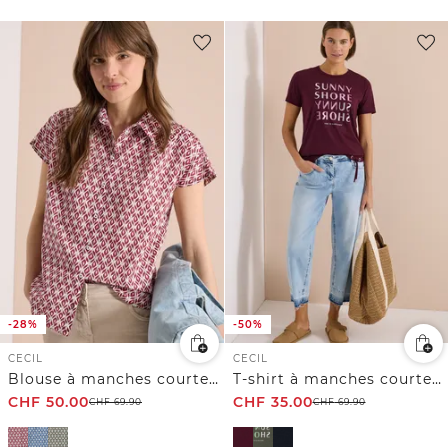
-28%
-50%
CECIL
CECIL
Blouse à manches courtes avec imprimé minimal
T-shirt à manches courtes en dévoré
CHF
50.00
CHF
35.00
CHF
69.90
CHF
69.90