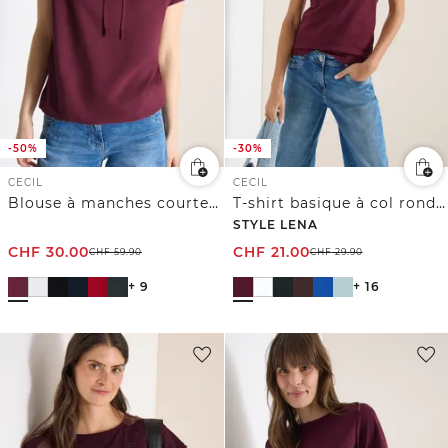
-50%
-30%
CECIL
CECIL
Blouse à manches courtes avec mélange de structures
T-shirt basique à col rond en couleur unie
STYLE LENA
CHF
30.00
CHF
21.00
CHF
59.90
CHF
29.90
+ 9
+ 16