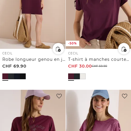
-50%
CECIL
CECIL
Robe longueur genou en jersey
T-shirt à manches courtes avec détail de boucle
CHF
69.90
CHF
30.00
CHF
59.90