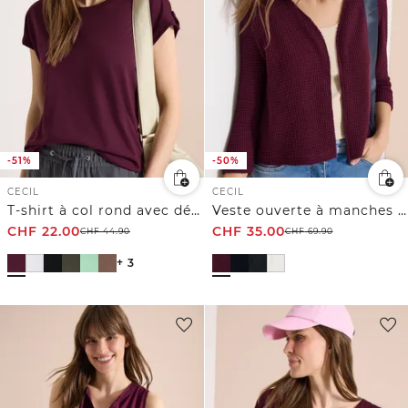
-51%
-50%
CECIL
CECIL
T-shirt à col rond avec détail turn-up
Veste ouverte à manches 3/4 en look ajouré
CHF
22.00
CHF
35.00
CHF
44.90
CHF
69.90
+ 3