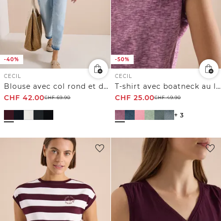
-40%
-50%
CECIL
CECIL
Blouse avec col rond et détail de nœuds
T-shirt avec boatneck au look garment-dye
CHF
42.00
CHF
25.00
CHF
69.90
CHF
49.90
+ 3