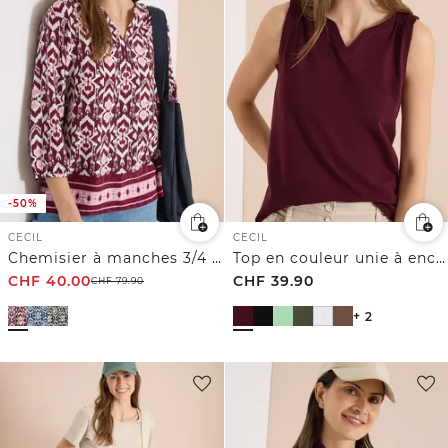
-50%
CECIL
CECIL
Chemisier à manches 3/4 avec motif graphique
Top en couleur unie à encolure fendue
CHF
40.00
CHF
39.90
CHF
79.90
+ 2