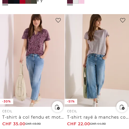
+ 7
-30%
-51%
CECIL
CECIL
T-shirt à col fendu et motif paisley
T-shirt rayé à manches courtes
CHF
35.00
CHF
22.00
CHF
49.90
CHF
44.90