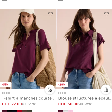
-51%
-28%
CECIL
CECIL
T-shirt à manches courtes avec col fendu
Blouse structurée à épaules tombantes
CHF
22.00
CHF
50.00
CHF
44.90
CHF
69.90