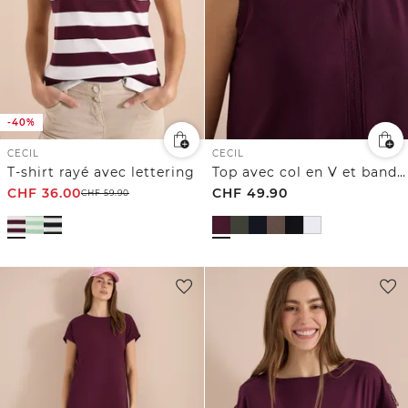
-40%
CECIL
CECIL
T-shirt rayé avec lettering
Top avec col en V et bande crocheté
CHF
36.00
CHF
49.90
CHF
59.90