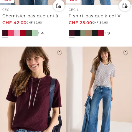
CECIL
CECIL
Chemisier basique uni à manches courtes
T-shirt basique à col V
CHF
42.00
CHF
25.00
CHF
69.90
CHF
34.90
+ 4
+ 9