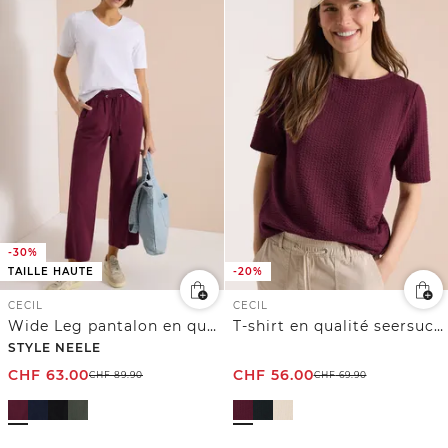
-30%
TAILLE HAUTE
-20%
CECIL
CECIL
Wide Leg pantalon en qualité seersucker
T-shirt en qualité seersucker
STYLE NEELE
CHF
63.00
CHF
56.00
CHF
89.90
CHF
69.90