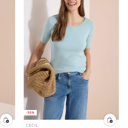
-30%
CECIL