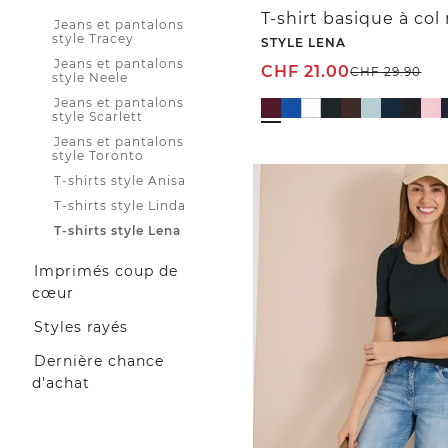
Jeans et pantalons
style Tracey
STYLE LENA
Jeans et pantalons
CHF
21.00
CHF
29.90
style Neele
Jeans et pantalons
style Scarlett
Jeans et pantalons
style Toronto
T-shirts style Anisa
T-shirts style Linda
T-shirts style Lena
Imprimés coup de
cœur
Styles rayés
Dernière chance
d'achat