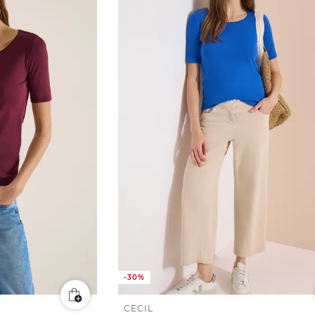
-30%
CECIL