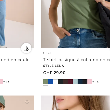
CECIL
T-shirt basique à col rond en couleur unie
STYLE LENA
CHF
29.90
+ 13
+ 13