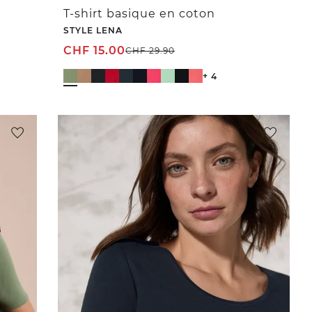
T-shirt basique en coton
STYLE LENA
CHF
15.00
CHF
29.90
+ 4