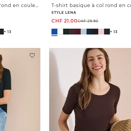
T-shirt basique à col rond en couleur unie
STYLE LENA
CHF
21.00
CHF
29.90
+ 13
+ 13