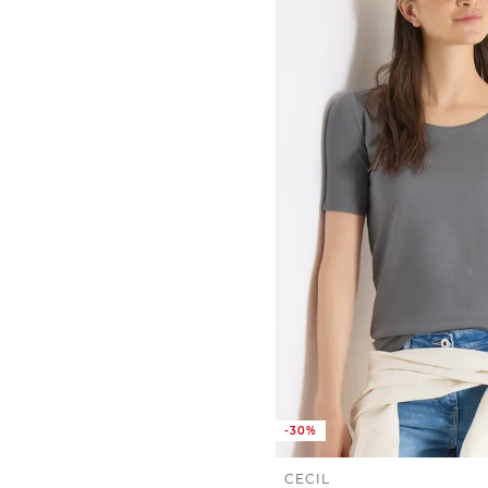
-30%
CECIL