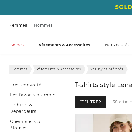
SOLD
Femmes
Hommes
Soldes
Vêtements & Accessoires
Nouveautés
Femmes
Vêtements & Accessoires
Vos styles préférés
T-shirts style Len
Très convoité
Les favoris du mois
FILTRER
38 article
T-shirts &
Débardeurs
Chemisiers &
Blouses