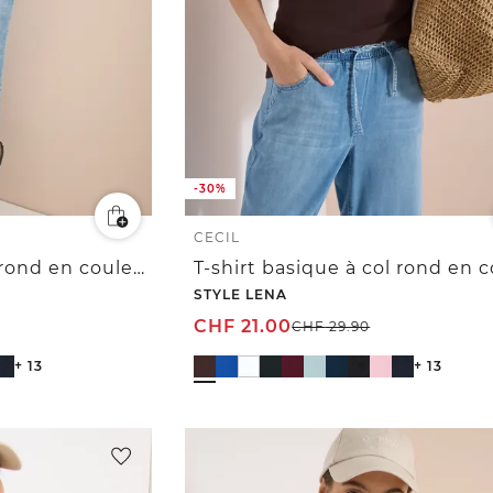
-30%
CECIL
T-shirt basique à col rond en couleur unie
STYLE LENA
CHF
21.00
CHF
29.90
+ 13
+ 13