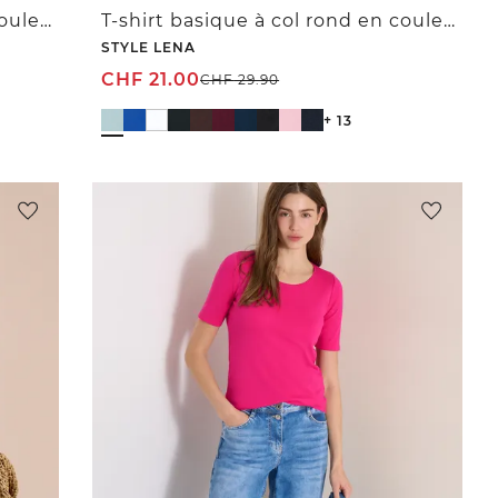
T-shirt basique à col rond en couleur unie
T-shirt basique à col rond en couleur unie
STYLE LENA
CHF
21.00
CHF
29.90
+ 13