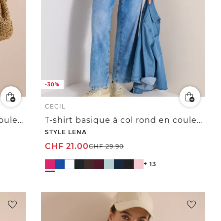
-30%
CECIL
T-shirt basique à col rond en couleur unie
T-shirt basique à col rond en couleur unie
STYLE LENA
CHF
21.00
CHF
29.90
+ 13