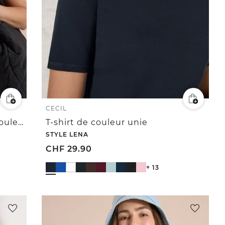
CECIL
T-shirt basique à col rond en couleur unie
T-shirt de couleur unie
STYLE LENA
CHF
29.90
+ 13