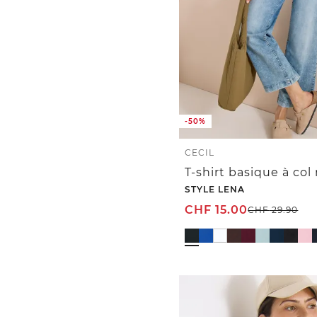
-50%
CECIL
STYLE LENA
CHF
15.00
CHF
29.90