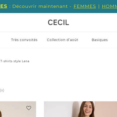
ES
: Découvrir maintenant -
FEMMES
|
HOM
Très convoités
Collection d’août
Basiques
T-shirts style Lena
a
(s)