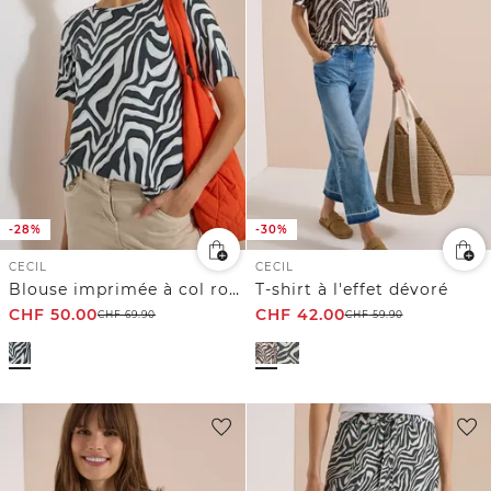
-28%
-30%
CECIL
CECIL
Blouse imprimée à col rond
T-shirt à l'effet dévoré
CHF
50.00
CHF
42.00
CHF
69.90
CHF
59.90