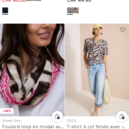
CHF
60.00
CHF
44.90
CHF
79.90
-48%
Street One
CECIL
Foulard loop en modal avec mélange de motifs
T-shirt à col fendu avec imprimé