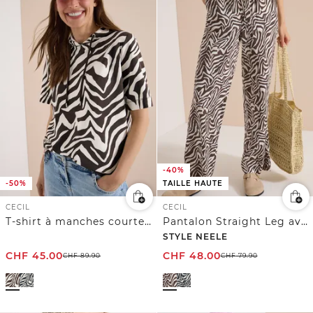
-40%
-50%
TAILLE HAUTE
CECIL
CECIL
T-shirt à manches courtes avec capuche et structure
Pantalon Straight Leg avec imprimé zèbre
STYLE NEELE
CHF
45.00
CHF
48.00
CHF
89.90
CHF
79.90