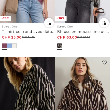
-28%
-30%
Street One
Street One
T-shirt col rond avec détail cœur
Blouse en mousseline de soie avec imprimé zèbre
CHF
25.00
CHF
63.00
CHF
34.90
CHF
89.90