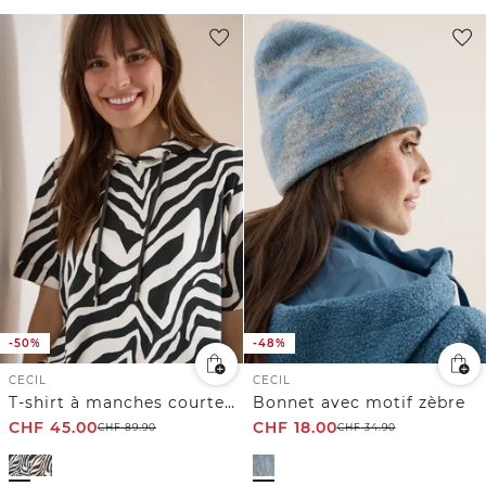
-50%
-48%
CECIL
CECIL
T-shirt à manches courtes avec capuche et structure
Bonnet avec motif zèbre
CHF
45.00
CHF
18.00
CHF
89.90
CHF
34.90