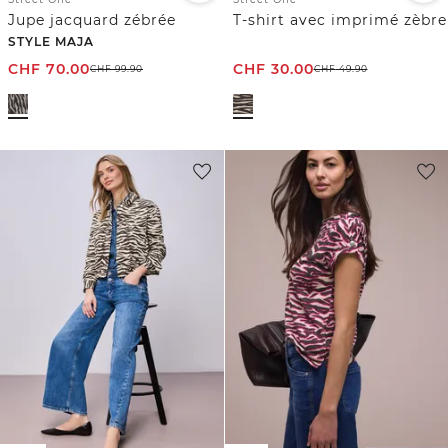
Jupe jacquard zébrée
T-shirt avec imprimé zèbre
STYLE MAJA
CHF
70.00
CHF
30.00
CHF
99.90
CHF
49.90