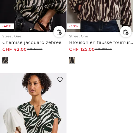
-40%
-30%
Street One
Street One
Chemise jacquard zébrée
Blouson en fausse fourrure zébrée
CHF
42.00
CHF
125.00
CHF
69.90
CHF
179.00