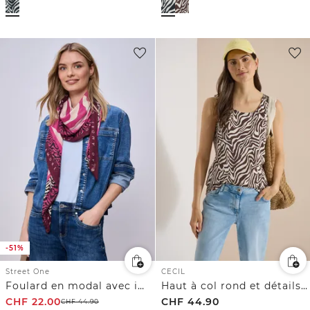
-51%
Street One
CECIL
Foulard en modal avec imprimé zèbre
Haut à col rond et détails smockés
CHF
22.00
CHF
44.90
CHF
44.90