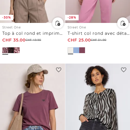
-30%
-28%
Street One
Street One
Top à col rond et imprimé zèbre
T-shirt col rond avec détail cœur
CHF
35.00
CHF
25.00
CHF
49.90
CHF
34.90