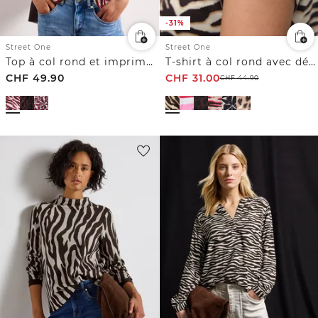
-31%
Street One
Street One
Top à col rond et imprimé zèbre
T-shirt à col rond avec détails de boutons
CHF
49.90
CHF
31.00
CHF
44.90