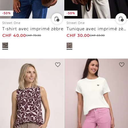
-50%
-50%
Street One
Street One
T-shirt avec imprimé zèbre
Tunique avec imprimé zèbre
CHF
40.00
CHF
30.00
CHF
79.90
CHF
59.90