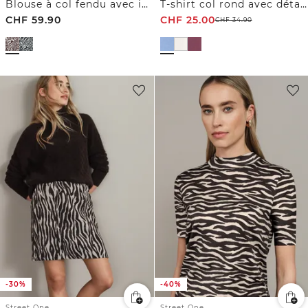
Blouse à col fendu avec imprimé zèbre
T-shirt col rond avec détail cœur
CHF
59.90
CHF
25.00
CHF
34.90
-30%
-40%
Street One
Street One