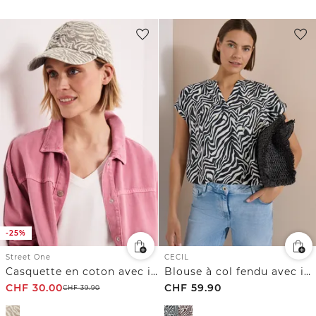
-25%
Street One
CECIL
Casquette en coton avec imprimé zèbre
Blouse à col fendu avec imprimé zèbre
CHF
30.00
CHF
59.90
CHF
39.90