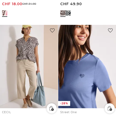
CHF
18.00
CHF
49.90
CHF
34.90
-28%
CECIL
Street One