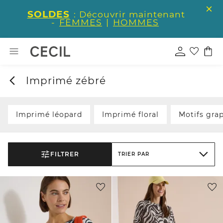
SOLDES
: Découvrir maintenant
-
FEMMES
|
HOMMES
Imprimé zébré
Imprimé léopard
Imprimé floral
Motifs gra
FILTRER
TRIER PAR