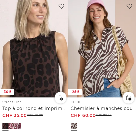
-30%
-25%
Street One
CECIL
Top à col rond et imprimé zèbre
Chemisier à manches courtes imprimé zèbre
CHF
35.00
CHF
60.00
CHF
49.90
CHF
79.90