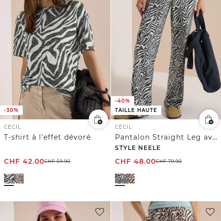
-40%
-30%
TAILLE HAUTE
CECIL
CECIL
T-shirt à l'effet dévoré
Pantalon Straight Leg avec imprimé zèbre
STYLE NEELE
CHF
42.00
CHF
48.00
CHF
59.90
CHF
79.90