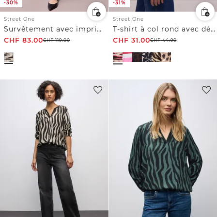
-30%
-31%
Street One
Street One
Survêtement avec imprimé zèbre
T-shirt à col rond avec détails de boutons
CHF
83.00
CHF
31.00
CHF
119.00
CHF
44.90