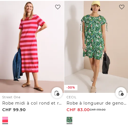
-30%
Street One
CECIL
Robe midi à col rond et rayures
Robe à longueur de genou avec motif floral
CHF
99.90
CHF
83.00
CHF
119.00