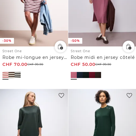
-30%
-50%
Street One
Street One
Robe mi-longue en jersey rayé
Robe midi en jersey côtelé
CHF
70.00
CHF
50.00
CHF
99.90
CHF
99.90