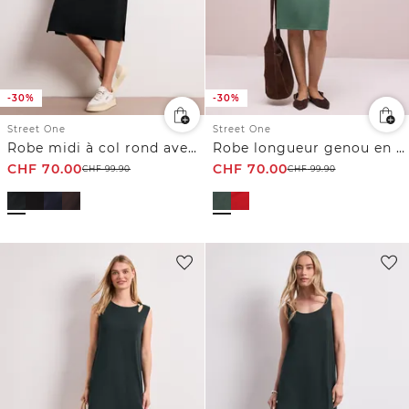
-30%
-30%
Street One
Street One
Robe midi à col rond avec boutons aux manches
Robe longueur genou en couleur unie
CHF
70.00
CHF
70.00
CHF
99.90
CHF
99.90