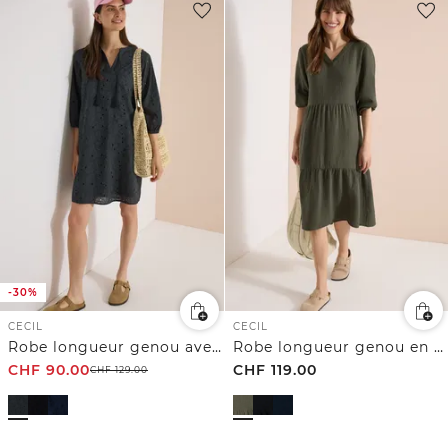
-30%
CECIL
CECIL
Robe longueur genou avec manches 3/4 et broderie
Robe longueur genou en qualité mousseline
CHF
90.00
CHF
119.00
CHF
129.00