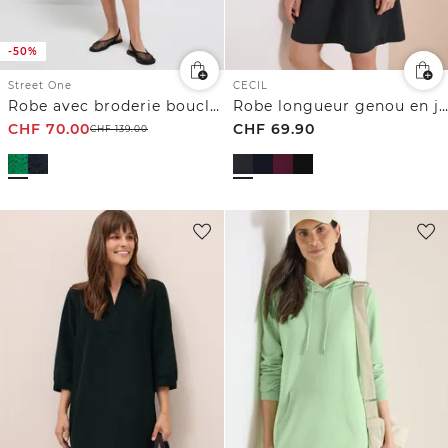
-50%
Street One
CECIL
Robe avec broderie bouclée
Robe longueur genou en jersey
CHF
70.00
CHF
69.90
CHF
139.00