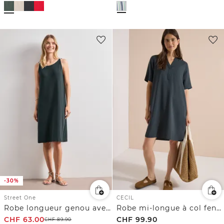
-30%
Street One
CECIL
Robe longueur genou avec détail de boucle
Robe mi-longue à col fendu
CHF
63.00
CHF
99.90
CHF
89.90