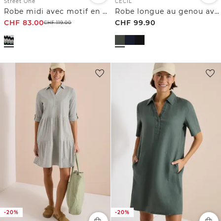
Street One
CECIL
Robe midi avec motif en zigzag
Robe longue au genou avec structure en seersucker
CHF
83.00
CHF
99.90
CHF
119.00
-20%
-20%