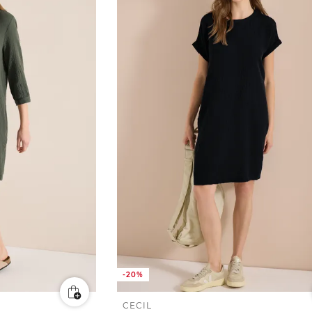
-20%
CECIL