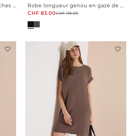
Robe en gaze de coton à manches courtes
Robe longueur genou en gaze de coton
CHF
83.00
CHF
119.00