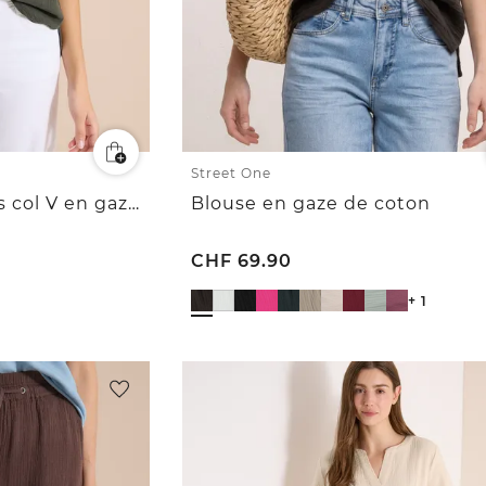
Street One
Blouse sans manches col V en gaze de coton
Blouse en gaze de coton
CHF
69.90
+ 1