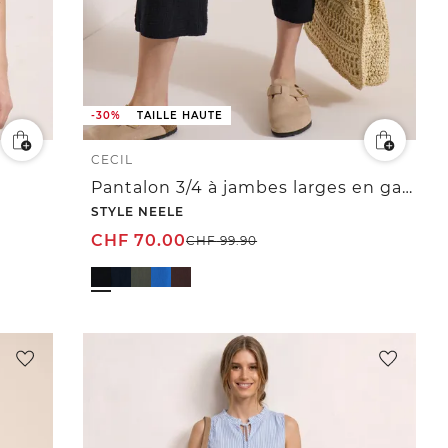
-30%
TAILLE HAUTE
CECIL
Pantalon 3/4 à jambes larges en gaze de coton
STYLE NEELE
CHF
70.00
CHF
99.90