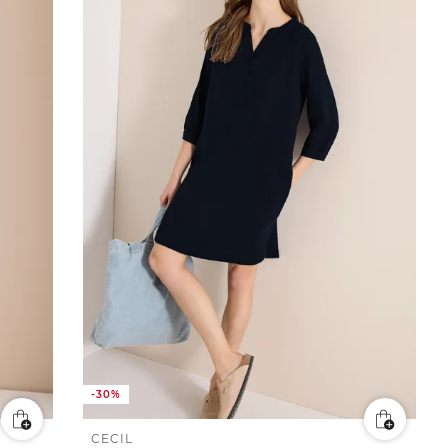
-30%
CECIL