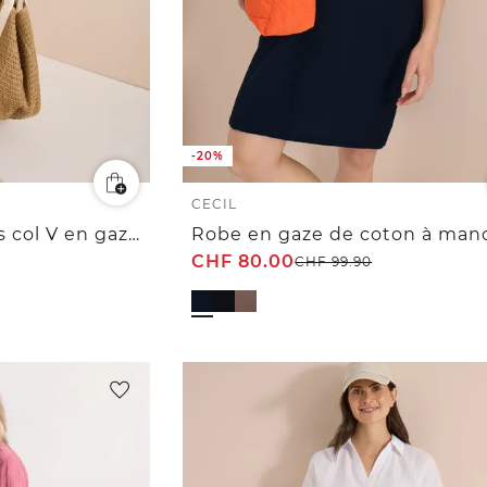
-20%
CECIL
Blouse sans manches col V en gaze de coton
CHF
80.00
CHF
99.90