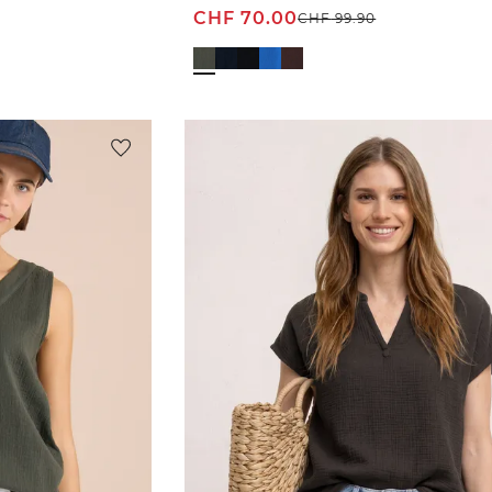
CHF
70.00
CHF
99.90