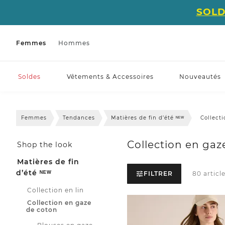
SOLD
Femmes
Hommes
Soldes
Vêtements & Accessoires
Nouveautés
Femmes
Tendances
Matières de fin d’été ᴺᴱᵂ
Collect
Collection en gaz
Shop the look
Matières de fin
d’été ᴺᴱᵂ
FILTRER
80 article
Collection en lin
Collection en gaze
de coton