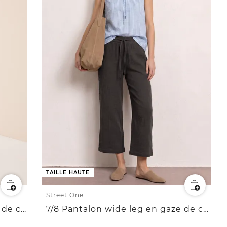
TAILLE HAUTE
Street One
Blouse à manches 3/4 en gaze de coton
7/8 Pantalon wide leg en gaze de coton coupe décontractée