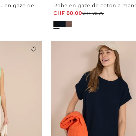
Robe longueur genou en gaze de coton
CHF
80.00
CHF
99.90