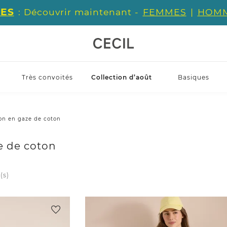
ES
: Découvrir maintenant -
FEMMES
|
HOM
Très convoités
Collection d’août
Basiques
ion en gaze de coton
e de coton
(s)