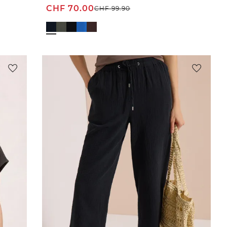
CHF
70.00
CHF
99.90