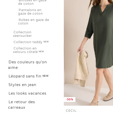
Blouses en gaze
de coton
Pantalons en
gaze de coton
Robes en gaze de
coton
Collection
seersucker
Collection teddy ᴺᴱᵂ
Collection en
velours côtelé ᴺᴱᵂ
Des couleurs qu’on
aime
Léopard sans fin ᴺᴱᵂ
Styles en jean
Les looks vacances
-30%
Le retour des
carreaux
CECIL