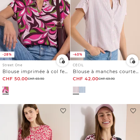
-28%
-40%
Street One
CECIL
Blouse imprimée à col fendu
Blouse à manches courtes avec motif à rayures
CHF
50.00
CHF
42.00
CHF
69.90
CHF
69.90