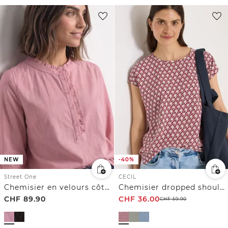
NEW
-40%
Street One
CECIL
Chemisier en velours côtelé à volants
Chemisier dropped shoulder à col rond
CHF
89.90
CHF
36.00
CHF
59.90