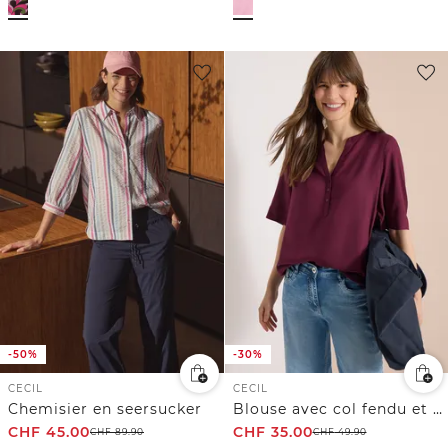
-50%
-30%
CECIL
CECIL
Chemisier en seersucker
Blouse avec col fendu et ourlet élastique
CHF
45.00
CHF
35.00
CHF
89.90
CHF
49.90