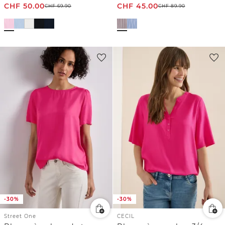
CHF
50.00
CHF
45.00
CHF
69.90
CHF
89.90
-30%
-30%
Street One
CECIL