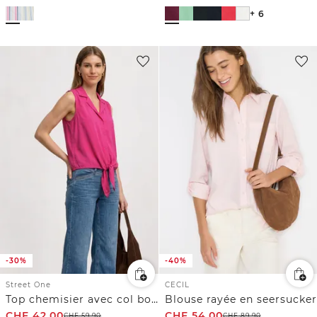
+ 6
-30%
-40%
Street One
CECIL
Top chemisier avec col bowling et nœuds
Blouse rayée en seersucker
CHF
42.00
CHF
54.00
CHF
59.90
CHF
89.90