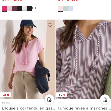
+ 1
-28%
-50%
CECIL
CECIL
Blouse à col fendu en gaze de coton
Tunique rayée à manches 3/4