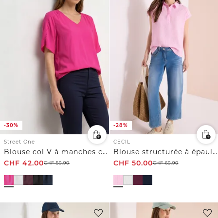
-30%
-28%
Street One
CECIL
Blouse col V à manches courtes
Blouse structurée à épaules tombantes
CHF
42.00
CHF
50.00
CHF
59.90
CHF
69.90