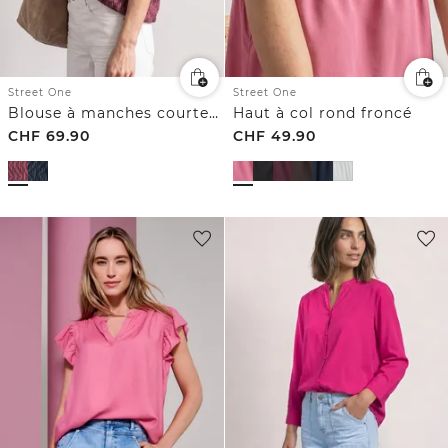
Street One
Street One
Blouse à manches courtes avec col fendu et ourlet élastique
Haut à col rond froncé
CHF
69.90
CHF
49.90