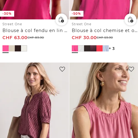
-30%
-50%
Street One
Street One
Blouse à col fendu en lin mélangé
Blouse à col chemise et ourlet élastiqué
CHF
63.00
CHF
30.00
CHF
89.90
CHF
59.90
+ 3