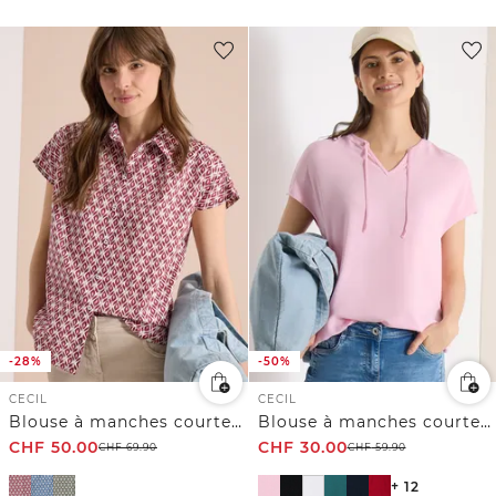
-28%
-50%
CECIL
CECIL
Blouse à manches courtes avec imprimé minimal
Blouse à manches courtes avec mélange de structures
CHF
50.00
CHF
30.00
CHF
69.90
CHF
59.90
+ 12