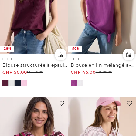
-28%
-50%
CECIL
CECIL
Blouse structurée à épaules tombantes
Blouse en lin mélangé avec nœuds
CHF
50.00
CHF
45.00
CHF
69.90
CHF
89.90