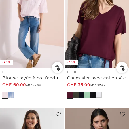
-25%
-30%
CECIL
CECIL
Blouse rayée à col fendu
Chemisier avec col en V et nœuds
CHF
60.00
CHF
35.00
CHF
79.90
CHF
49.90