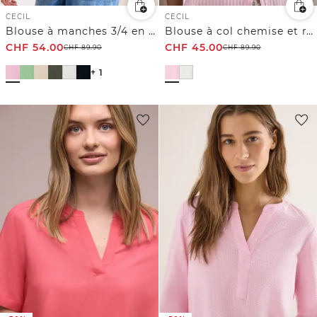
CECIL
CECIL
Blouse à manches 3/4 en gaze de coton
Blouse à col chemise et rayures
CHF
54.00
CHF
45.00
CHF
89.90
CHF
89.90
+ 1