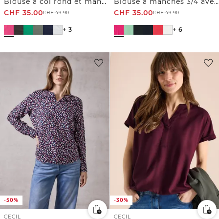
Blouse à col rond et manches courtes bouffantes
Blouse à manches 3/4 avec col fendu
CHF
35.00
CHF
35.00
CHF
49.90
CHF
49.90
+ 3
+ 6
-50%
-30%
CECIL
CECIL