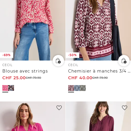
-69%
-50%
CECIL
CECIL
Blouse avec strings
Chemisier à manches 3/4 avec motif graphique
CHF
25.00
CHF
40.00
CHF
79.90
CHF
79.90