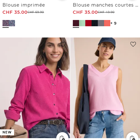
Blouse imprimée
Blouse manches courtes à col fendu
CHF
35.00
CHF
35.00
CHF
69.90
CHF
49.90
+ 9
NEW