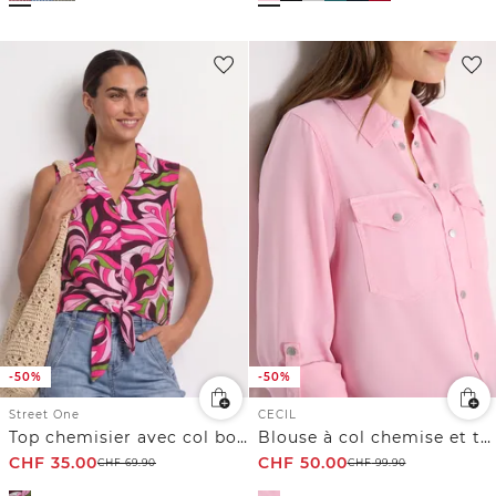
-50%
-50%
Street One
CECIL
Top chemisier avec col bowling et nœuds
Blouse à col chemise et turn-up
CHF
35.00
CHF
50.00
CHF
69.90
CHF
99.90