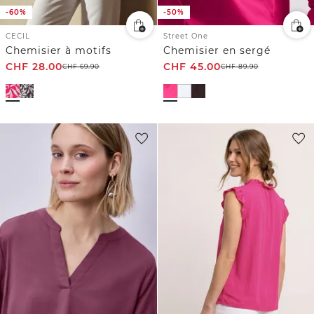
-60%
-50%
CECIL
Street One
Chemisier à motifs
Chemisier en sergé
CHF
28.00
CHF
45.00
CHF
69.90
CHF
89.90