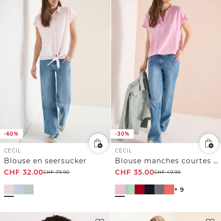
-60%
-30%
CECIL
CECIL
Blouse en seersucker
Blouse manches courtes à col fendu
CHF
32.00
CHF
35.00
CHF
79.90
CHF
49.90
+ 9