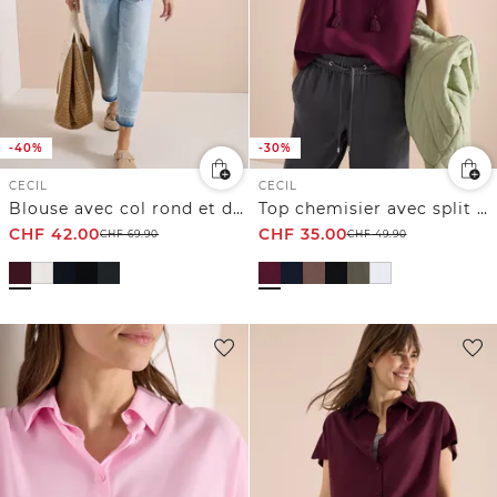
-40%
-30%
CECIL
CECIL
Blouse avec col rond et détail de nœuds
Top chemisier avec split neck et rubans
CHF
42.00
CHF
35.00
CHF
69.90
CHF
49.90