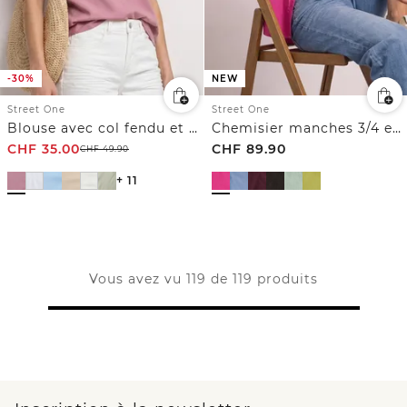
-30%
NEW
Street One
Street One
Blouse avec col fendu et turn-up
Chemisier manches 3/4 en velours côtelé texturé
CHF
35.00
CHF
89.90
CHF
49.90
+ 11
Vous avez vu 119 de 119 produits