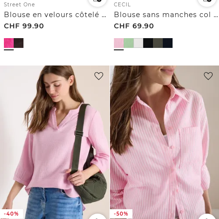
Street One
CECIL
Blouse en velours côtelé à manches longues avec boutons
Blouse sans manches col V en gaze de coton
CHF
99.90
CHF
69.90
-40%
-50%