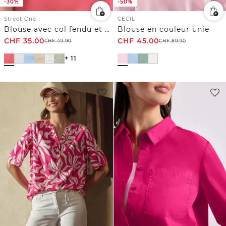
-30%
-50%
Street One
CECIL
Blouse avec col fendu et turn-up
Blouse en couleur unie
CHF
35.00
CHF
45.00
CHF
49.90
CHF
89.90
+ 11