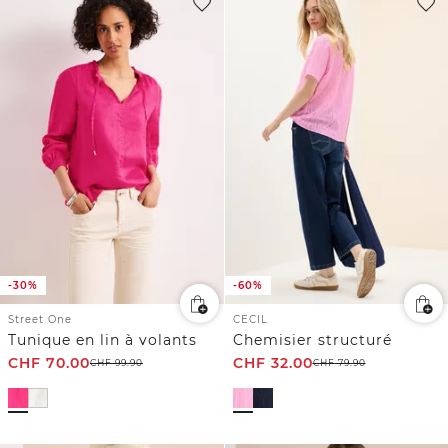
-30%
-60%
Street One
CECIL
Tunique en lin à volants
Chemisier structuré
CHF
70.00
CHF
32.00
CHF
99.90
CHF
79.90