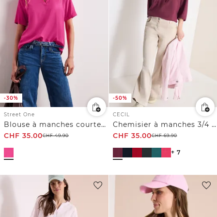
-30%
-50%
Street One
CECIL
Blouse à manches courtes avec col fendu en couleur unie
Chemisier à manches 3/4 avec col fendu
CHF
35.00
CHF
35.00
CHF
49.90
CHF
69.90
+ 7