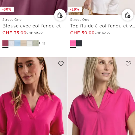
-30%
-28%
Street One
Street One
Blouse avec col fendu et turn-up
Top fluide à col fendu et volants
CHF
35.00
CHF
50.00
CHF
49.90
CHF
69.90
+ 11