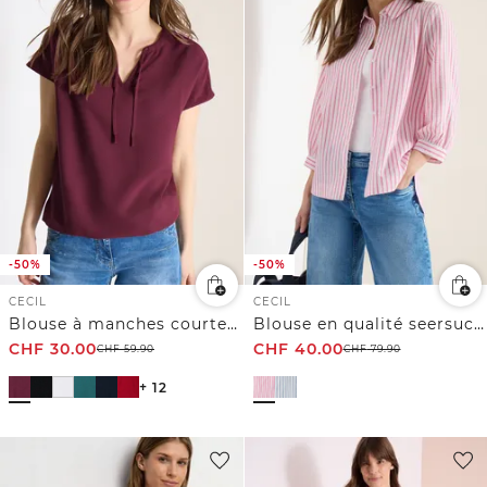
-50%
-50%
CECIL
CECIL
Blouse à manches courtes avec mélange de structures
Blouse en qualité seersucker
CHF
30.00
CHF
40.00
CHF
59.90
CHF
79.90
+ 12