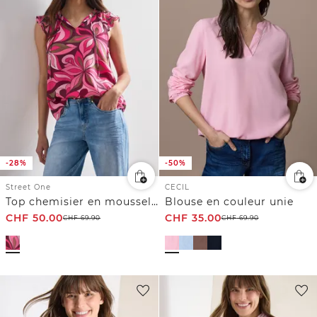
-28%
-50%
Street One
CECIL
Top chemisier en mousseline avec col fendu
Blouse en couleur unie
CHF
50.00
CHF
35.00
CHF
69.90
CHF
69.90