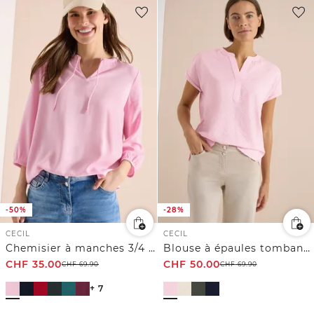
-50%
-28%
CECIL
CECIL
Chemisier à manches 3/4 avec col fendu
Blouse à épaules tombantes en seersucker
CHF
35.00
CHF
50.00
CHF
69.90
CHF
69.90
+ 7