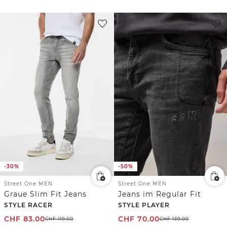
-30%
-50%
Street One MEN
Street One MEN
Graue Slim Fit Jeans
Jeans im Regular Fit
STYLE RACER
STYLE PLAYER
CHF
83.00
CHF
70.00
CHF
119.00
CHF
139.00