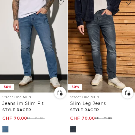
-50%
-50%
Street One MEN
Street One MEN
Jeans im Slim Fit
Slim Leg Jeans
STYLE RACER
STYLE RACER
CHF
70.00
CHF
70.00
CHF
139.00
CHF
139.00