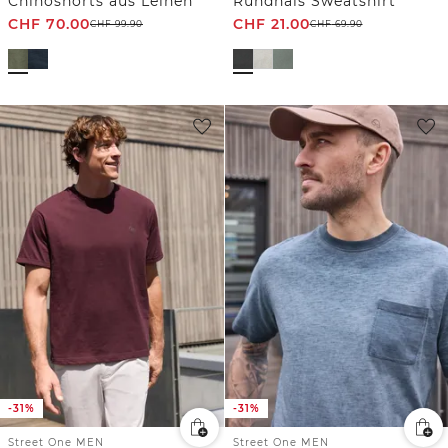
Chinoshorts aus Leinen
Rundhals Sweatshirt
CHF
70.00
CHF
21.00
CHF
99.90
CHF
69.90
-31%
-31%
Street One MEN
Street One MEN