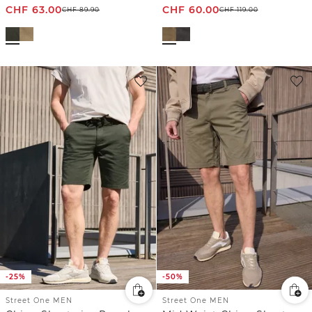
CHF
63.00
CHF
60.00
CHF
89.90
CHF
119.00
-25%
-50%
Street One MEN
Street One MEN