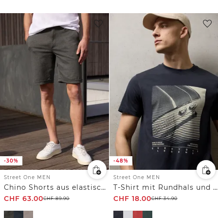
-30%
-48%
Street One MEN
Street One MEN
Chino Shorts aus elastischem Jersey mit Flexbund
T-Shirt mit Rundhals und Artwork
CHF
63.00
CHF
18.00
CHF
89.90
CHF
34.90