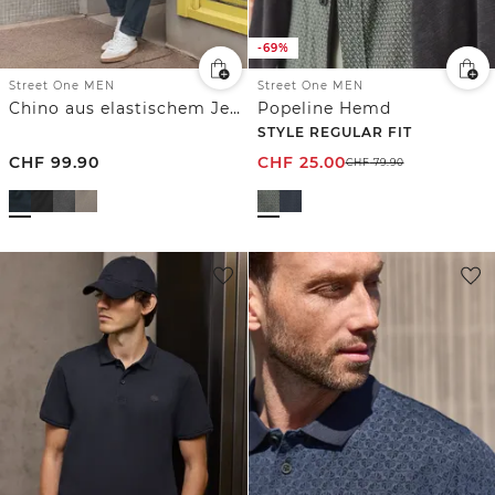
-69%
Street One MEN
Street One MEN
Chino aus elastischem Jersey mit Flexbund
Popeline Hemd
STYLE REGULAR FIT
CHF
99.90
CHF
25.00
CHF
79.90