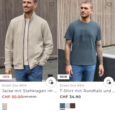
-50%
NEW
Street One MEN
Street One MEN
Jacke mit Stehkragen im Melange-Look
T-Shirt mit Rundhals und Print
CHF
50.00
CHF
34.90
CHF
99.90