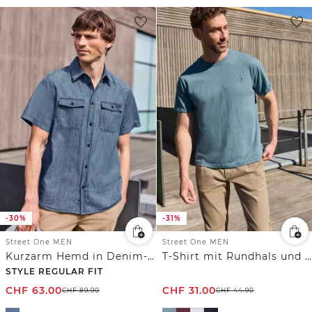
-30%
-31%
Street One MEN
Street One MEN
Kurzarm Hemd in Denim-Optik
T-Shirt mit Rundhals und Turn-Up-Detail
STYLE REGULAR FIT
CHF
63.00
CHF
31.00
CHF
89.90
CHF
44.90