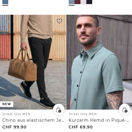
NEW
Street One MEN
Street One MEN
Chino aus elastischem Jersey mit Flexbund
Kurzarm Hemd in Piqué-Qualität
CHF
99.90
CHF
69.90