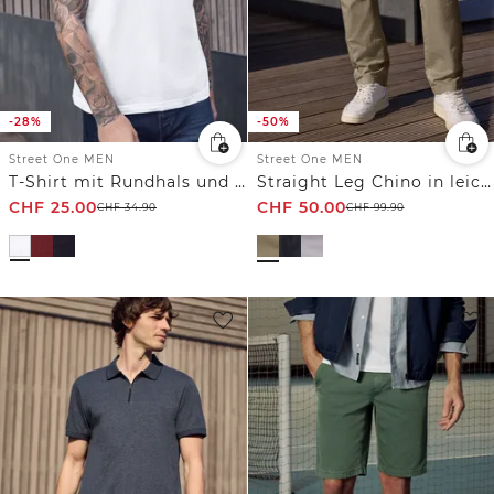
-28%
-50%
Street One MEN
Street One MEN
T-Shirt mit Rundhals und Chestprint
Straight Leg Chino in leichter Qualität
CHF
25.00
CHF
50.00
CHF
34.90
CHF
99.90