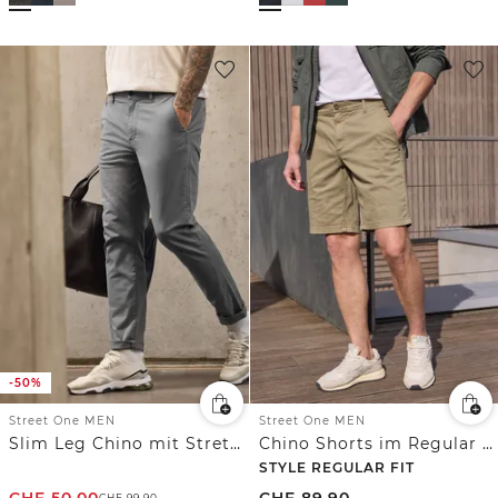
-50%
Street One MEN
Street One MEN
Slim Leg Chino mit Stretchbund
Chino Shorts im Regular Fit mit Flexbund
STYLE REGULAR FIT
CHF
50.00
CHF
89.90
CHF
99.90