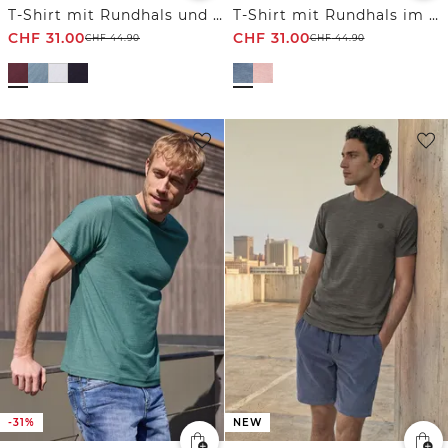
T-Shirt mit Rundhals und Turn-Up-Detail
T-Shirt mit Rundhals im Garment Dye Look
CHF
31.00
CHF
31.00
CHF
44.90
CHF
44.90
-31%
NEW