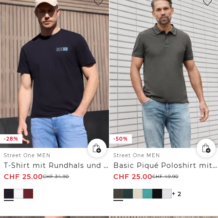
-28%
-50%
Street One MEN
Street One MEN
T-Shirt mit Rundhals und Chestprint
Basic Piqué Poloshirt mit Kontrastdetail
CHF
25.00
CHF
25.00
CHF
34.90
CHF
49.90
+ 2