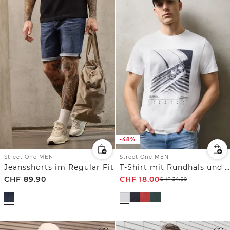
-48%
Street One MEN
Street One MEN
Jeansshorts im Regular Fit
T-Shirt mit Rundhals und Artwork
CHF
89.90
CHF
18.00
CHF
34.90