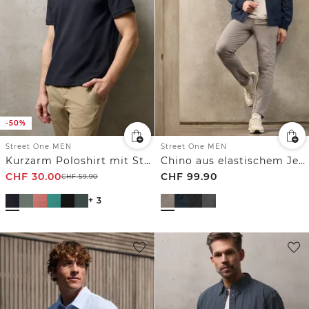
-50%
Street One MEN
Street One MEN
Kurzarm Poloshirt mit Struktur
Chino aus elastischem Jersey mit Flexbund
CHF
30.00
CHF
99.90
CHF
59.90
+ 3