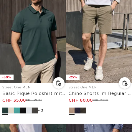
-30%
-25%
Street One MEN
Street One MEN
Basic Piqué Poloshirt mit Kontrastdetail
Chino Shorts im Regular Fit
CHF
35.00
CHF
60.00
CHF
49.90
CHF
79.90
+ 2