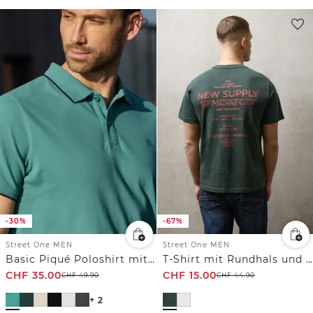
-30%
-67%
Street One MEN
Street One MEN
Basic Piqué Poloshirt mit Kontrastdetail
T-Shirt mit Rundhals und Backprint
CHF
35.00
CHF
15.00
CHF
49.90
CHF
44.90
+ 2