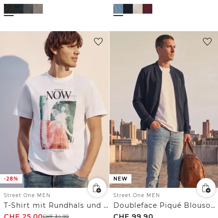
-28%
NEW
Street One MEN
Street One MEN
T-Shirt mit Rundhals und Fotoprint
Doubleface Piqué Blouson mit Zipper
CHF
25.00
CHF
99.90
CHF
34.90