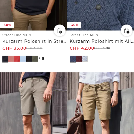
-30%
-30%
Street One MEN
Street One MEN
Kurzarm Poloshirt in Stretchqualität
Kurzarm Poloshirt mit Allover-Print
CHF
35.00
CHF
42.00
CHF
49.90
CHF
59.90
+ 8