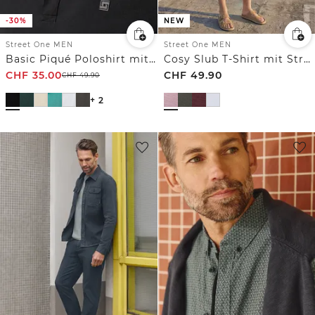
-30%
NEW
Street One MEN
Street One MEN
Basic Piqué Poloshirt mit Kontrastdetail
Cosy Slub T-Shirt mit Struktur
CHF
35.00
CHF
49.90
CHF
49.90
+ 2