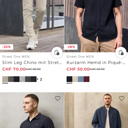
-30%
-28%
Street One MEN
Street One MEN
Slim Leg Chino mit Stretchbund
Kurzarm Hemd in Piqué-Qualität
CHF
70.00
CHF
50.00
CHF
99.90
CHF
69.90
+ 2