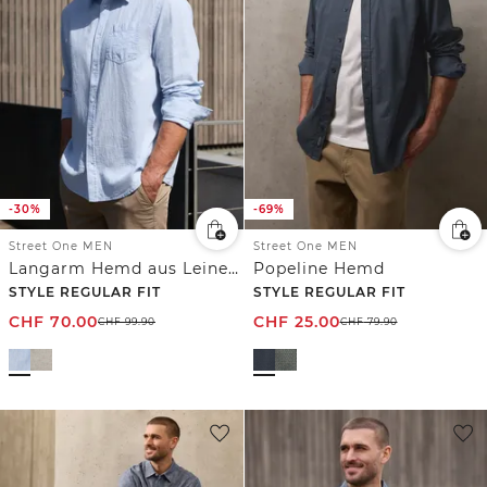
-30%
-69%
Street One MEN
Street One MEN
Langarm Hemd aus Leinenmix
Popeline Hemd
STYLE REGULAR FIT
STYLE REGULAR FIT
CHF
70.00
CHF
25.00
CHF
99.90
CHF
79.90