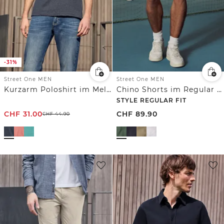
-31%
Street One MEN
Street One MEN
Kurzarm Poloshirt im Melange-Look
Chino Shorts im Regular Fit mit Flexbund
STYLE REGULAR FIT
CHF
31.00
CHF
89.90
CHF
44.90