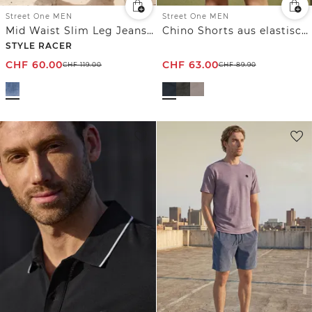
Street One MEN
Street One MEN
Mid Waist Slim Leg Jeans im Slim Fit
Chino Shorts aus elastischem Jersey mit Flexbund
STYLE RACER
CHF
60.00
CHF
63.00
CHF
119.00
CHF
89.90