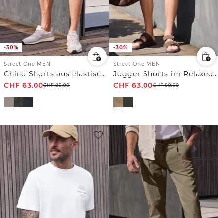
-30%
-30%
Street One MEN
Street One MEN
Chino Shorts aus elastischem Jersey mit Flexbund
Jogger Shorts im Relaxed Fit
CHF
63.00
CHF
63.00
CHF
89.90
CHF
89.90