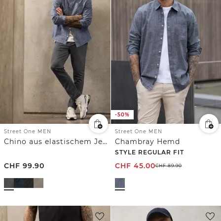
-50%
Street One MEN
Street One MEN
Chino aus elastischem Jersey mit Flexbund
Chambray Hemd
STYLE REGULAR FIT
CHF
99.90
CHF
45.00
CHF
89.90