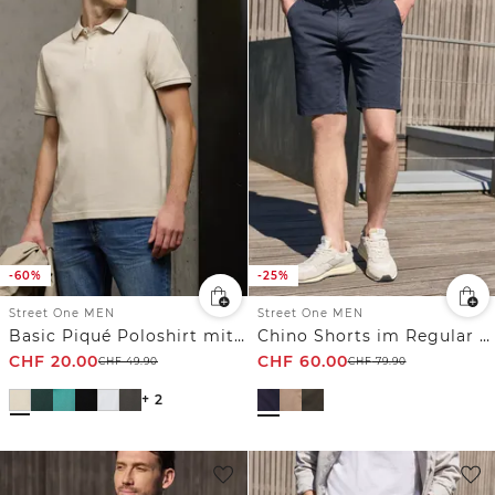
-60%
-25%
Street One MEN
Street One MEN
Basic Piqué Poloshirt mit Kontrastdetail
Chino Shorts im Regular Fit
CHF
20.00
CHF
60.00
CHF
49.90
CHF
79.90
+ 2