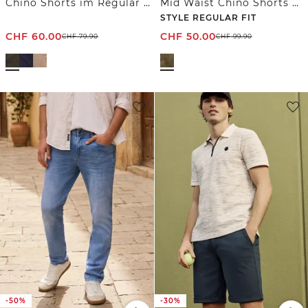
Chino Shorts im Regular Fit
Mid Waist Chino Shorts mit Gürtel und Print
STYLE REGULAR FIT
CHF
60.00
CHF
50.00
CHF
79.90
CHF
99.90
-50%
-30%