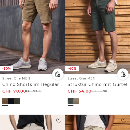
-30%
-40%
Street One MEN
Street One MEN
Chino Shorts im Regular Fit aus Cord
Struktur Chino mit Gürtel
CHF
70.00
CHF
54.00
CHF
99.90
CHF
89.90