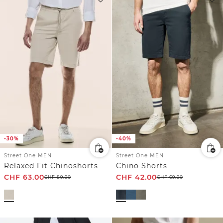
-30%
-40%
Street One MEN
Street One MEN
Relaxed Fit Chinoshorts
Chino Shorts
CHF
63.00
CHF
42.00
CHF
89.90
CHF
69.90