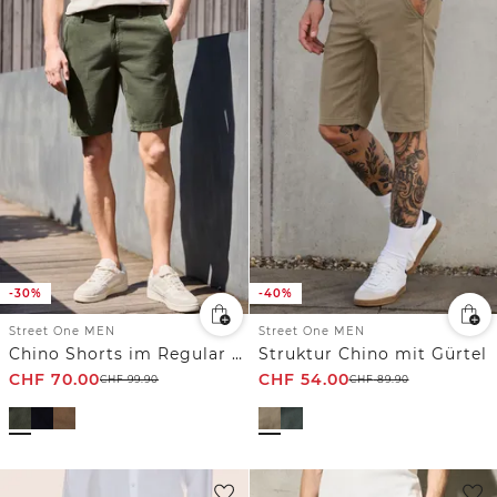
-30%
-40%
Street One MEN
Street One MEN
Chino Shorts im Regular Fit aus Cord
Struktur Chino mit Gürtel
CHF
70.00
CHF
54.00
CHF
99.90
CHF
89.90