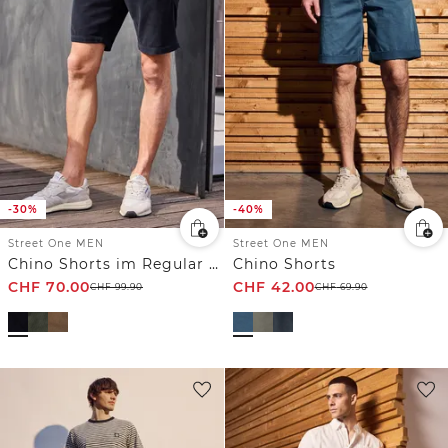
-30%
-40%
Street One MEN
Street One MEN
Chino Shorts im Regular Fit aus Cord
Chino Shorts
CHF
70.00
CHF
42.00
CHF
99.90
CHF
69.90