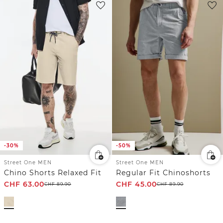
-30%
-50%
Street One MEN
Street One MEN
Chino Shorts Relaxed Fit
Regular Fit Chinoshorts
CHF
63.00
CHF
45.00
CHF
89.90
CHF
89.90