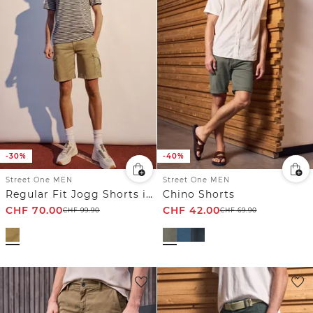
-30%
-40%
Street One MEN
Street One MEN
Regular Fit Jogg Shorts im Cargo-Look
Chino Shorts
CHF
70.00
CHF
42.00
CHF
99.90
CHF
69.90