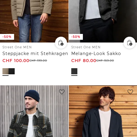
-50%
-50%
Street One MEN
Street One MEN
Steppjacke mit Stehkragen
Melange-Look Sakko
CHF
100.00
CHF
80.00
CHF
199.00
CHF
159.00