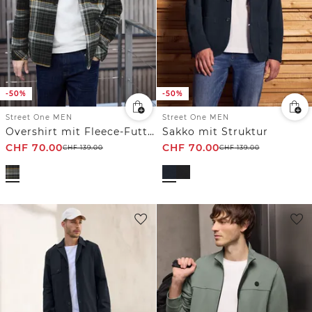
-50%
-50%
Street One MEN
Street One MEN
Overshirt mit Fleece-Futter
Sakko mit Struktur
CHF
70.00
CHF
70.00
CHF
139.00
CHF
139.00