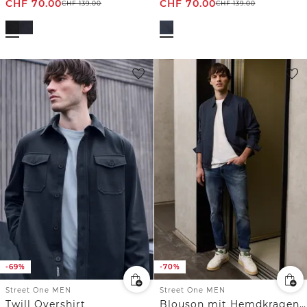
CHF
70.00
CHF
70.00
CHF
139.00
CHF
139.00
-69%
-70%
Street One MEN
Street One MEN
Twill Overshirt
Blouson mit Hemdkragen und Zipper