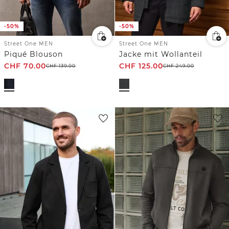
-50%
-50%
Street One MEN
Street One MEN
Piqué Blouson
Jacke mit Wollanteil
CHF
70.00
CHF
125.00
CHF
139.00
CHF
249.00