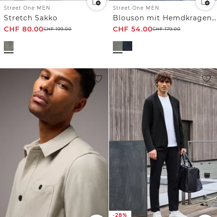
Street One MEN
Street One MEN
Stretch Sakko
Blouson mit Hemdkragen und Zipper
CHF
80.00
CHF
54.00
CHF
199.00
CHF
179.00
-28%