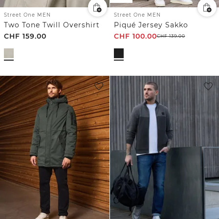
Street One MEN
Street One MEN
Two Tone Twill Overshirt
Piqué Jersey Sakko
CHF
159.00
CHF
100.00
CHF
139.00