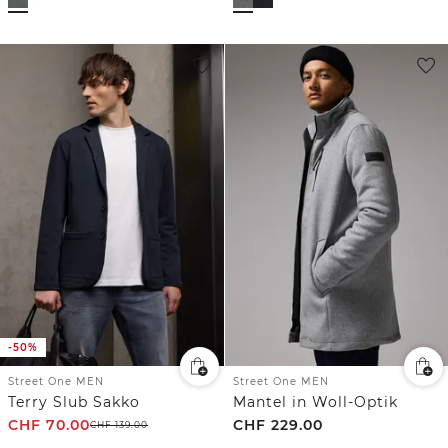
-50%
Street One MEN
Street One MEN
Terry Slub Sakko
Mantel in Woll-Optik
CHF
70.00
CHF
229.00
CHF
139.00