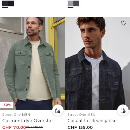
-50%
Street One MEN
Street One MEN
Garment dye Overshirt
Casual Fit Jeansjacke
CHF
70.00
CHF
139.00
CHF
139.00