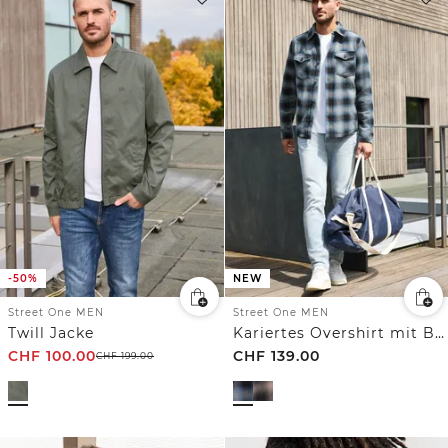
-50%
NEW
Street One MEN
Street One MEN
Twill Jacke
Kariertes Overshirt mit Brusttaschen
CHF
100.00
CHF
139.00
CHF
199.00