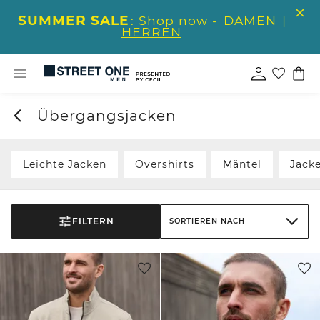
SUMMER SALE
: Shop now -
DAMEN
|
HERREN
Übergangsjacken
Leichte Jacken
Overshirts
Mäntel
Jack
FILTERN
SORTIEREN NACH