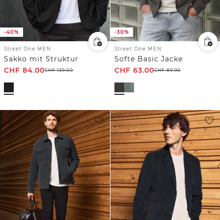
-40%
-30%
Street One MEN
Street One MEN
Sakko mit Struktur
Softe Basic Jacke
CHF
84.00
CHF
63.00
CHF
139.00
CHF
89.90