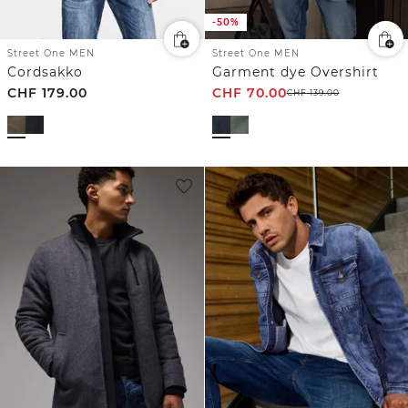
-50%
Street One MEN
Street One MEN
Cordsakko
Garment dye Overshirt
CHF
179.00
CHF
70.00
CHF
139.00