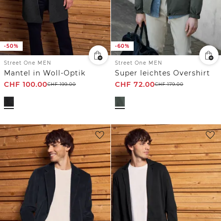
-50%
-60%
Street One MEN
Street One MEN
Mantel in Woll-Optik
Super leichtes Overshirt
CHF
100.00
CHF
72.00
CHF
199.00
CHF
179.00