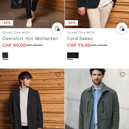
-50%
-50%
Street One MEN
Street One MEN
Overshirt mit Wollanteil
Cord Sakko
CHF
90.00
CHF
75.00
CHF
179.00
CHF
149.00