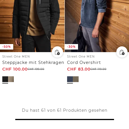
-50%
-30%
Street One MEN
Street One MEN
Steppjacke mit Stehkragen
Cord Overshirt
CHF
100.00
CHF
83.00
CHF
199.00
CHF
119.00
Du hast 61 von 61 Produkten gesehen