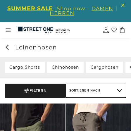
SUMMER SALE
: Shop now -
DAMEN
|
HERREN
Leinenhosen
Cargo Shorts
Chinohosen
Cargohosen
FILTERN
SORTIEREN NACH