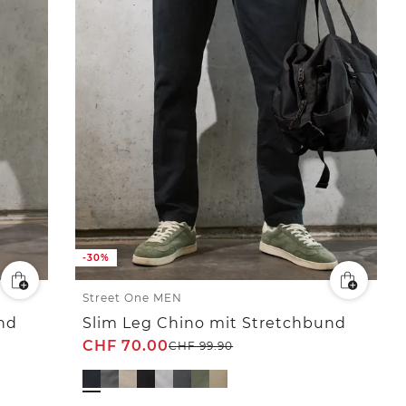
-30%
Street One MEN
nd
Slim Leg Chino mit Stretchbund
CHF
70.00
CHF
99.90