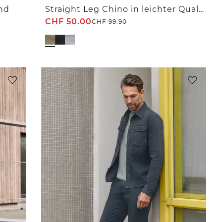
nd
Straight Leg Chino in leichter Qualität
CHF
50.00
CHF
99.90