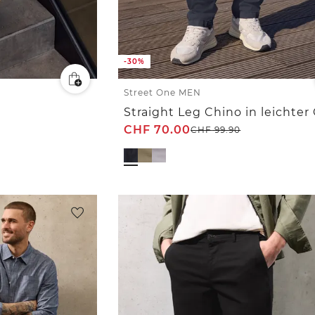
-30%
Street One MEN
CHF
70.00
CHF
99.90