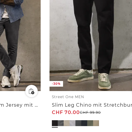
-30%
Street One MEN
Chino aus elastischem Jersey mit Flexbund
Slim Leg Chino mit Stretchbu
CHF
70.00
CHF
99.90