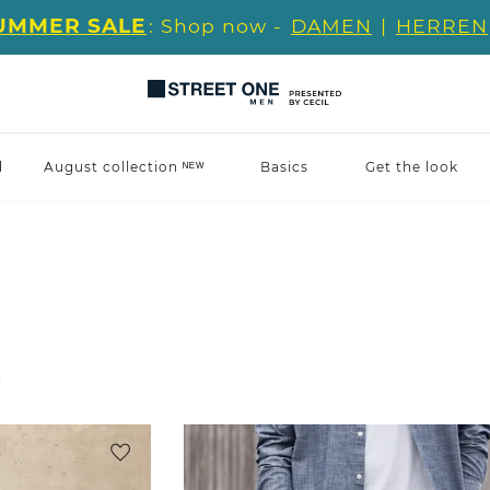
UMMER SALE
: Shop now -
DAMEN
|
HERREN
d
August collection ᴺᴱᵂ
Basics
Get the look
l