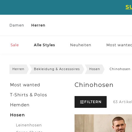
S
Damen
Herren
Sale
Alle Styles
Neuheiten
Most wante
Herren
Bekleidung & Accessoires
Hosen
Chinohosen
Chinohosen
Most wanted
T-Shirts & Polos
FILTERN
63 Artike
Hemden
Hosen
Leinenhosen