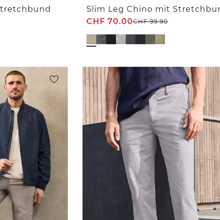
Stretchbund
Slim Leg Chino mit Stretchbu
CHF
70.00
CHF
99.90