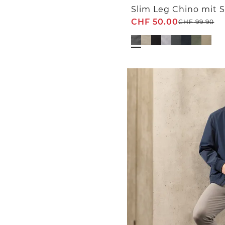
Slim Leg Chino mit 
CHF
50.00
CHF
99.90