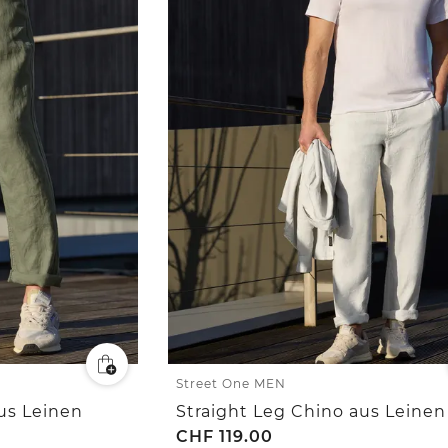
Street One MEN
us Leinen
Straight Leg Chino aus Leinen
CHF
119.00