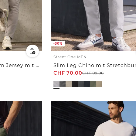
-30%
Street One MEN
Chino aus elastischem Jersey mit Flexbund
Slim Leg Chino mit Stretchbu
CHF
70.00
CHF
99.90