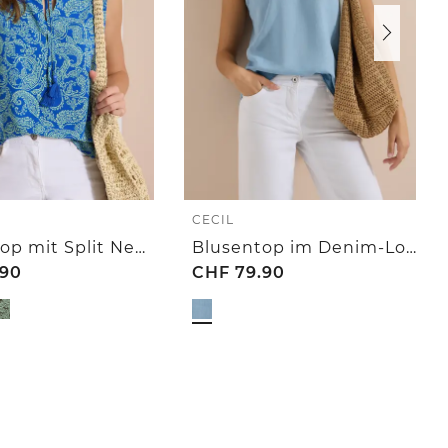
CECIL
Blusentop mit Split Neck und Print
Blusentop im Denim-Look mit V-Neck
.90
CHF
79.90