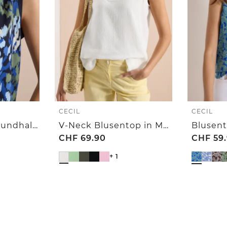
CECIL
CECIL
Blusentop mit Rundhals und Print
V-Neck Blusentop in Musselin-Qualität
CHF
69.90
CHF
59
+ 1