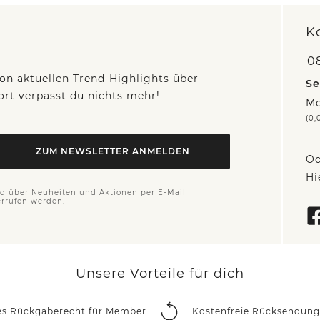
K
0
on aktuellen Trend-Highlights über
Se
fort verpasst du nichts mehr!
Mo
(0,
ZUM NEWSLETTER ANMELDEN
Od
Hi
nd über Neuheiten und Aktionen per E-Mail
errufen werden.
Unsere Vorteile für dich
es Rückgaberecht für Member
Kostenfreie Rücksendung