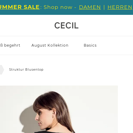
UMMER SALE
: Shop now -
DAMEN
|
HERREN
iß begehrt
August Kollektion
Basics
Struktur Blusentop