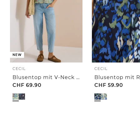
NEW
CECIL
CECIL
Blusentop mit V-Neck und Print
CHF
69.90
CHF
59.90