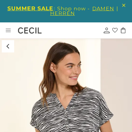
SUMMER SALE
: Shop now -
DAMEN
|
HERREN