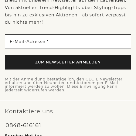
Bleib mit unserem Newsletter auf dem Laufenden:
Von aktuellen Trend-Highlights über Styling-Tipps
bis hin zu exklusiven Aktionen - ab sofort verpasst
du nichts mehr!
E-Mail-Adresse *
ZUM NEWSLETTER ANMELDEN
Mit der Anmeldung bestätige ich, den CECIL Newsletter
erhalten und über Neuheiten und Aktionen per E-Mail
informiert werden zu wollen. Diese Einwilligung kann
jederzeit widerrufen werden.
Kontaktiere uns
0848-616161
Service Hotline