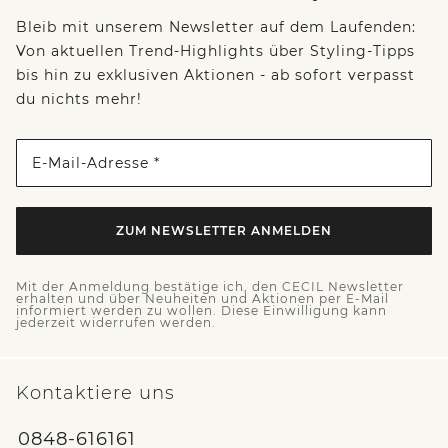
Bleib mit unserem Newsletter auf dem Laufenden:
Von aktuellen Trend-Highlights über Styling-Tipps
bis hin zu exklusiven Aktionen - ab sofort verpasst
du nichts mehr!
E-Mail-Adresse *
ZUM NEWSLETTER ANMELDEN
Mit der Anmeldung bestätige ich, den CECIL Newsletter
erhalten und über Neuheiten und Aktionen per E-Mail
informiert werden zu wollen. Diese Einwilligung kann
jederzeit widerrufen werden.
Kontaktiere uns
0848-616161