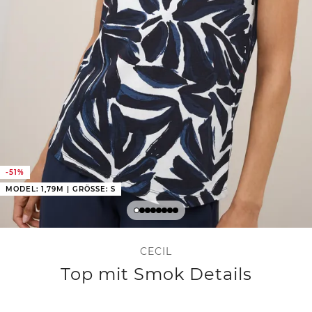
-51%
MODEL: 1,79M | GRÖSSE: S
CECIL
Top mit Smok Details