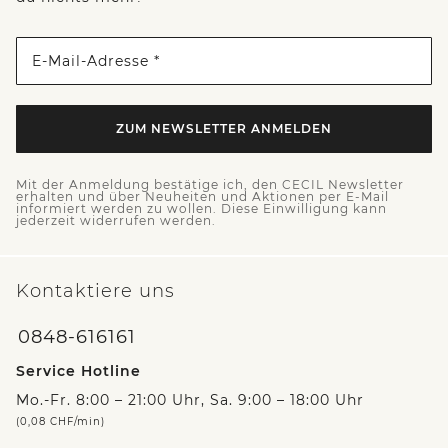
E-Mail-Adresse *
ZUM NEWSLETTER ANMELDEN
Mit der Anmeldung bestätige ich, den CECIL Newsletter
erhalten und über Neuheiten und Aktionen per E-Mail
informiert werden zu wollen. Diese Einwilligung kann
jederzeit widerrufen werden.
Kontaktiere uns
0848-616161
Service Hotline
Mo.-Fr. 8:00 – 21:00 Uhr, Sa. 9:00 – 18:00 Uhr
(0,08 CHF/min)