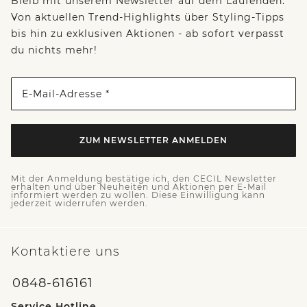
Bleib mit unserem Newsletter auf dem Laufenden:
Von aktuellen Trend-Highlights über Styling-Tipps
bis hin zu exklusiven Aktionen - ab sofort verpasst
du nichts mehr!
E-Mail-Adresse *
ZUM NEWSLETTER ANMELDEN
Mit der Anmeldung bestätige ich, den CECIL Newsletter
erhalten und über Neuheiten und Aktionen per E-Mail
informiert werden zu wollen. Diese Einwilligung kann
jederzeit widerrufen werden.
Kontaktiere uns
0848-616161
Service Hotline