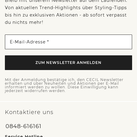
Bleib mit unserem Newsletter auf dem Laufenden:
Von aktuellen Trend-Highlights über Styling-Tipps
bis hin zu exklusiven Aktionen - ab sofort verpasst
du nichts mehr!
E-Mail-Adresse *
ZUM NEWSLETTER ANMELDEN
Mit der Anmeldung bestätige ich, den CECIL Newsletter
erhalten und über Neuheiten und Aktionen per E-Mail
informiert werden zu wollen. Diese Einwilligung kann
jederzeit widerrufen werden.
Kontaktiere uns
0848-616161
Service Hotline