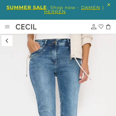
SUMMER SALE
: Shop now -
DAMEN
|
HERREN