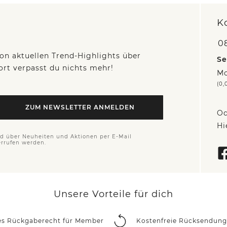
K
0
on aktuellen Trend-Highlights über
Se
fort verpasst du nichts mehr!
Mo
(0,
ZUM NEWSLETTER ANMELDEN
Od
Hi
nd über Neuheiten und Aktionen per E-Mail
errufen werden.
Unsere Vorteile für dich
es Rückgaberecht für Member
Kostenfreie Rücksendung