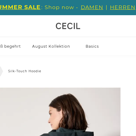
UMMER SALE
: Shop now -
DAMEN
|
HERREN
iß begehrt
August Kollektion
Basics
Silk-Touch Hoodie