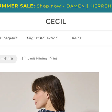
UMMER SALE
: Shop now -
DAMEN
|
HERREN
iß begehrt
August Kollektion
Basics
rm-Shirts
Shirt mit Minimal Print