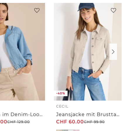
-40%
CECIL
Blouson im Denim-Look mit Zipper
Jeansjacke mit Brusttaschen und Knöpfen
.00
CHF
60.00
CHF
129.00
CHF
99.90