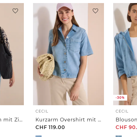
-30%
CECIL
CECIL
Leichter Blouson mit Zipper und Leo-Print
Kurzarm Overshirt mit Knopfleiste
CHF
119.00
CHF
90