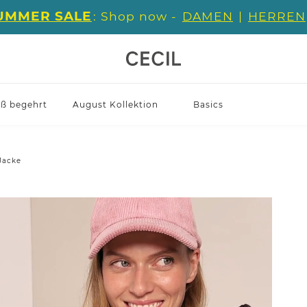
UMMER SALE
: Shop now -
DAMEN
|
HERREN
iß begehrt
August Kollektion
Basics
Jacke