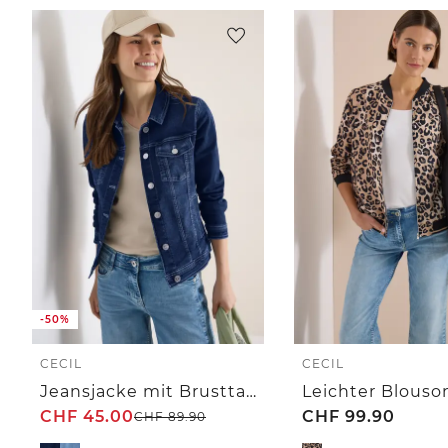
-50%
CECIL
CECIL
Jeansjacke mit Brusttaschen und Knöpfen
CHF
45.00
CHF
99.90
CHF
89.90