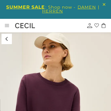
SUMMER SALE
: Shop now -
DAMEN
|
HERREN