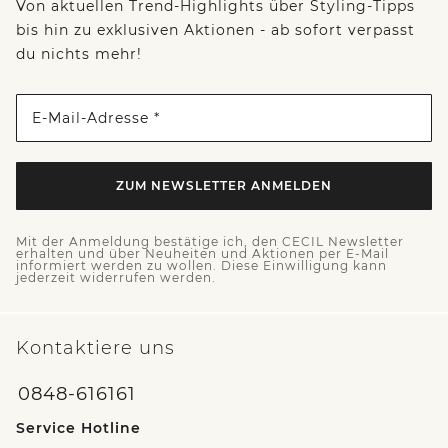
Von aktuellen Trend-Highlights über Styling-Tipps
bis hin zu exklusiven Aktionen - ab sofort verpasst
du nichts mehr!
E-Mail-Adresse *
ZUM NEWSLETTER ANMELDEN
Mit der Anmeldung bestätige ich, den CECIL Newsletter
erhalten und über Neuheiten und Aktionen per E-Mail
informiert werden zu wollen. Diese Einwilligung kann
jederzeit widerrufen werden.
Kontaktiere uns
0848-616161
Service Hotline