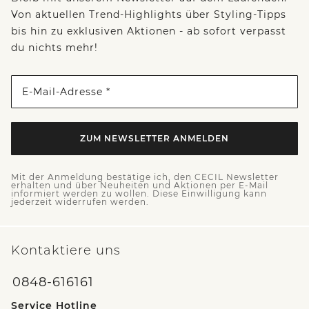
Von aktuellen Trend-Highlights über Styling-Tipps
bis hin zu exklusiven Aktionen - ab sofort verpasst
du nichts mehr!
E-Mail-Adresse *
ZUM NEWSLETTER ANMELDEN
Mit der Anmeldung bestätige ich, den CECIL Newsletter
erhalten und über Neuheiten und Aktionen per E-Mail
informiert werden zu wollen. Diese Einwilligung kann
jederzeit widerrufen werden.
Kontaktiere uns
0848-616161
Service Hotline