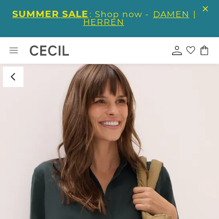
SUMMER SALE
: Shop now -
DAMEN
|
HERREN