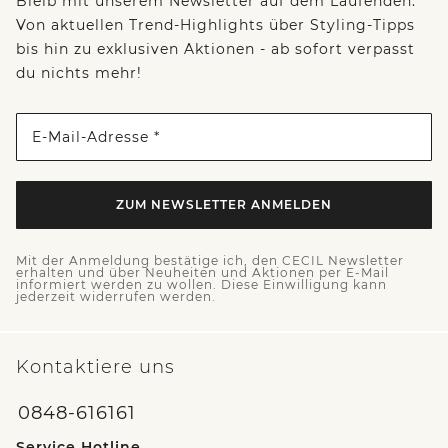
Bleib mit unserem Newsletter auf dem Laufenden:
Von aktuellen Trend-Highlights über Styling-Tipps
bis hin zu exklusiven Aktionen - ab sofort verpasst
du nichts mehr!
E-Mail-Adresse *
ZUM NEWSLETTER ANMELDEN
Mit der Anmeldung bestätige ich, den CECIL Newsletter
erhalten und über Neuheiten und Aktionen per E-Mail
informiert werden zu wollen. Diese Einwilligung kann
jederzeit widerrufen werden.
Kontaktiere uns
0848-616161
Service Hotline