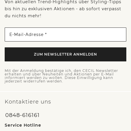
Von aktuellen Trend-Highlights über Styling-Tipps
bis hin zu exklusiven Aktionen - ab sofort verpasst
du nichts mehr!
E-Mail-Adresse *
ZUM NEWSLETTER ANMELDEN
Mit der Anmeldung bestätige ich, den CECIL Newsletter
erhalten und über Neuheiten und Aktionen per E-Mail
informiert werden zu wollen. Diese Einwilligung kann
jederzeit widerrufen werden.
Kontaktiere uns
0848-616161
Service Hotline