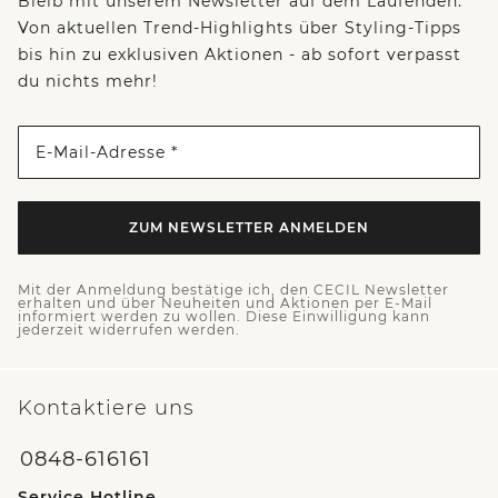
Bleib mit unserem Newsletter auf dem Laufenden:
Von aktuellen Trend-Highlights über Styling-Tipps
bis hin zu exklusiven Aktionen - ab sofort verpasst
du nichts mehr!
E-Mail-Adresse *
ZUM NEWSLETTER ANMELDEN
Mit der Anmeldung bestätige ich, den CECIL Newsletter
erhalten und über Neuheiten und Aktionen per E-Mail
informiert werden zu wollen. Diese Einwilligung kann
jederzeit widerrufen werden.
Kontaktiere uns
0848-616161
Service Hotline