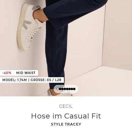
-40%
MID WAIST
MODEL: 1,74M | GRÖSSE: XS / L28
CECIL
Hose im Casual Fit
-
STYLE TRACEY