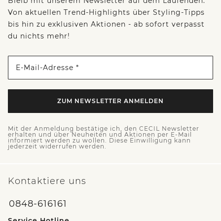
Bleib mit unserem Newsletter auf dem Laufenden:
Von aktuellen Trend-Highlights über Styling-Tipps
bis hin zu exklusiven Aktionen - ab sofort verpasst
du nichts mehr!
E-Mail-Adresse *
ZUM NEWSLETTER ANMELDEN
Mit der Anmeldung bestätige ich, den CECIL Newsletter
erhalten und über Neuheiten und Aktionen per E-Mail
informiert werden zu wollen. Diese Einwilligung kann
jederzeit widerrufen werden.
Kontaktiere uns
0848-616161
Service Hotline