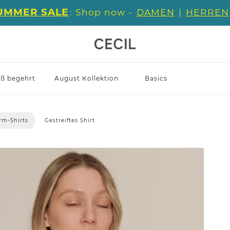
UMMER SALE
: Shop now -
DAMEN
|
HERREN
iß begehrt
August Kollektion
Basics
rm-Shirts
Gestreiftes Shirt