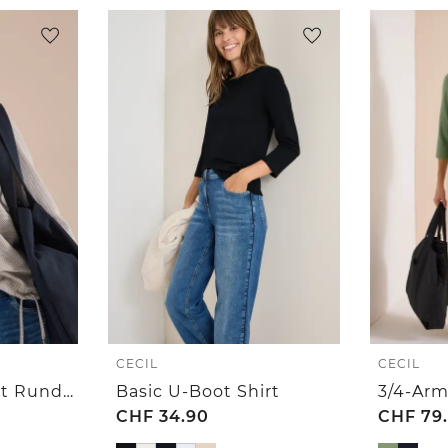
CECIL
CECIL
3/4-Arm Shirt mit Rundhals und Struktur
Basic U-Boot Shirt
CHF
34.90
CHF
79