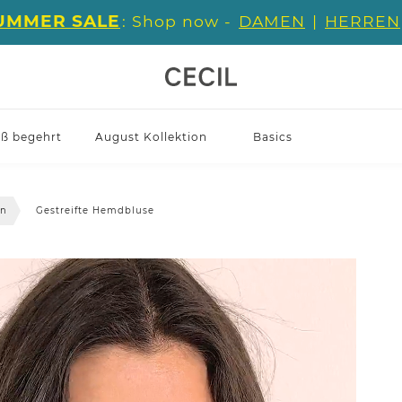
UMMER SALE
: Shop now -
DAMEN
|
HERREN
iß begehrt
August Kollektion
Basics
en
Gestreifte Hemdbluse