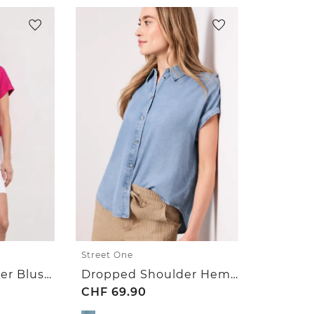
Street One
Dropped Shoulder Bluse aus Leinen
Dropped Shoulder Hemdbluse im Denim-Look
CHF
69.90