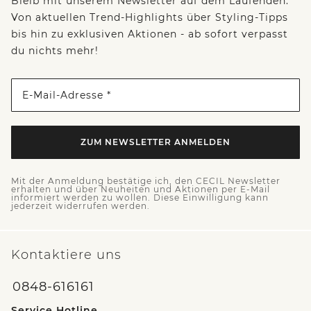
Bleib mit unserem Newsletter auf dem Laufenden:
Von aktuellen Trend-Highlights über Styling-Tipps
bis hin zu exklusiven Aktionen - ab sofort verpasst
du nichts mehr!
E-Mail-Adresse *
ZUM NEWSLETTER ANMELDEN
Mit der Anmeldung bestätige ich, den CECIL Newsletter
erhalten und über Neuheiten und Aktionen per E-Mail
informiert werden zu wollen. Diese Einwilligung kann
jederzeit widerrufen werden.
Kontaktiere uns
0848-616161
Service Hotline