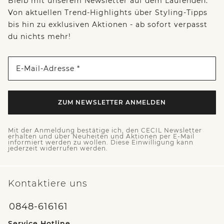
Bleib mit unserem Newsletter auf dem Laufenden:
Von aktuellen Trend-Highlights über Styling-Tipps
bis hin zu exklusiven Aktionen - ab sofort verpasst
du nichts mehr!
E-Mail-Adresse *
ZUM NEWSLETTER ANMELDEN
Mit der Anmeldung bestätige ich, den CECIL Newsletter
erhalten und über Neuheiten und Aktionen per E-Mail
informiert werden zu wollen. Diese Einwilligung kann
jederzeit widerrufen werden.
Kontaktiere uns
0848-616161
Service Hotline