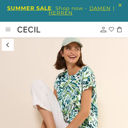
SUMMER SALE
: Shop now -
DAMEN
|
HERREN