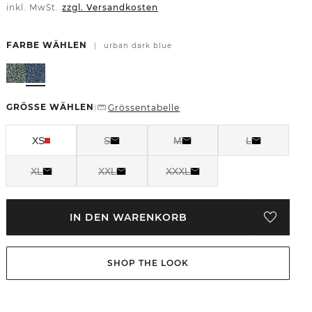
inkl. MwSt.
zzgl. Versandkosten
FARBE WÄHLEN
|
urban dark blue
GRÖSSE WÄHLEN
Grössentabelle
|
XS
S
M
L
XL
XXL
XXXL
IN DEN WARENKORB
SHOP THE LOOK