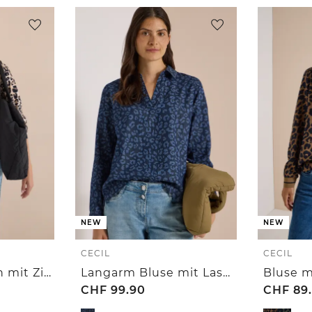
NEW
NEW
CECIL
CECIL
Leichter Blouson mit Zipper und Leo-Print
Langarm Bluse mit Laser-Print
CHF
99.90
CHF
89