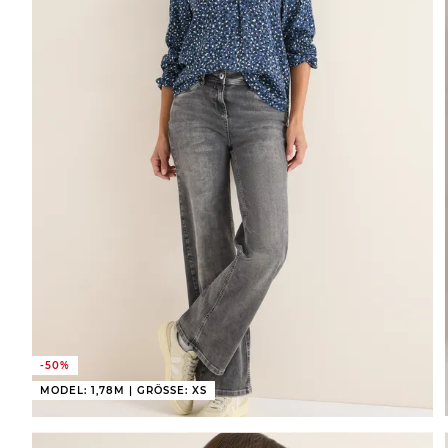
-50%
MODEL: 1,78M | GRÖSSE: XS