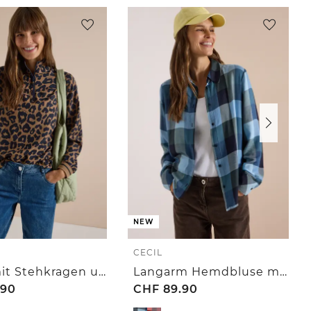
NEW
CECIL
Bluse mit Stehkragen und Zipper
Langarm Hemdbluse mit Karomuster
.90
CHF
89.90