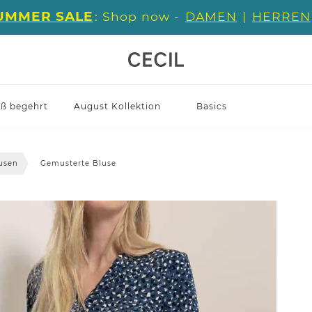
UMMER SALE
: Shop now -
DAMEN
|
HERREN
iß begehrt
August Kollektion
Basics
usen
Gemusterte Bluse