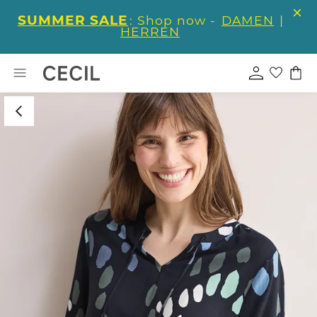
SUMMER SALE
: Shop now -
DAMEN
|
HERREN