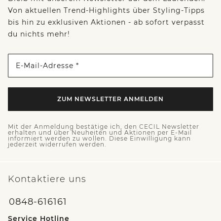
Von aktuellen Trend-Highlights über Styling-Tipps
bis hin zu exklusiven Aktionen - ab sofort verpasst
du nichts mehr!
E-Mail-Adresse *
ZUM NEWSLETTER ANMELDEN
Mit der Anmeldung bestätige ich, den CECIL Newsletter
erhalten und über Neuheiten und Aktionen per E-Mail
informiert werden zu wollen. Diese Einwilligung kann
jederzeit widerrufen werden.
Kontaktiere uns
0848-616161
Service Hotline