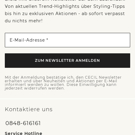
Von aktuellen Trend-Highlights über Styling-Tipps
bis hin zu exklusiven Aktionen - ab sofort verpasst
du nichts mehr!
E-Mail-Adresse *
ZUM NEWSLETTER ANMELDEN
Mit der Anmeldung bestätige ich, den CECIL Newsletter
erhalten und über Neuheiten und Aktionen per E-Mail
informiert werden zu wollen. Diese Einwilligung kann
jederzeit widerrufen werden.
Kontaktiere uns
0848-616161
Service Hotline