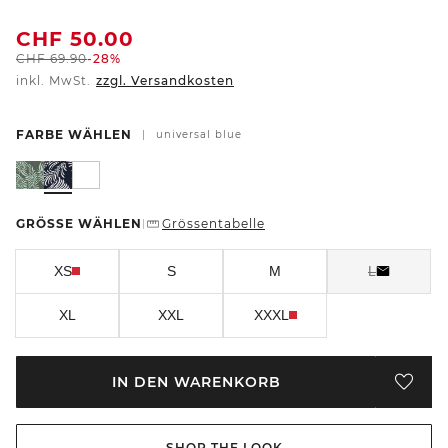
CHF
50.00
CHF
69.90
-28%
inkl. MwSt.
zzgl. Versandkosten
FARBE WÄHLEN
|
universal blue
GRÖSSE WÄHLEN
Grössentabelle
|
XS
S
M
L
XL
XXL
XXXL
IN DEN WARENKORB
SHOP THE LOOK