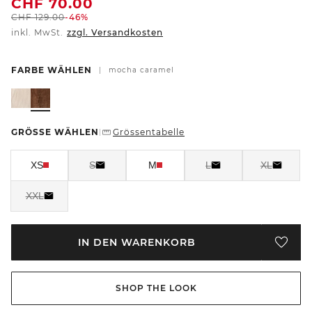
CHF
70.00
CHF
129.00
-46%
inkl. MwSt.
zzgl. Versandkosten
FARBE WÄHLEN
|
mocha caramel
GRÖSSE WÄHLEN
Grössentabelle
|
XS
S
M
L
XL
XXL
IN DEN WARENKORB
SHOP THE LOOK