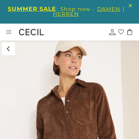
SUMMER SALE
: Shop now -
DAMEN
|
HERREN