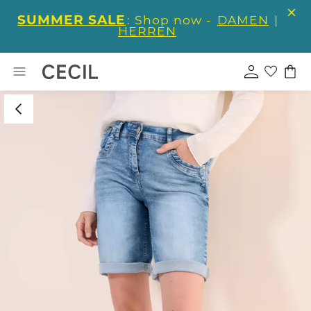
SUMMER SALE
: Shop now -
DAMEN
|
HERREN