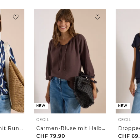
NEW
NEW
CECIL
CECIL
Kurzarm Bluse mit Rundhals und Print
Carmen-Bluse mit Halbarm und Bändern
CHF
79.90
CHF
69