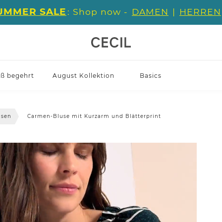
UMMER SALE
: Shop now -
DAMEN
|
HERREN
iß begehrt
August Kollektion
Basics
usen
Carmen-Bluse mit Kurzarm und Blätterprint