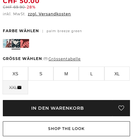
CHF
50.00
CHF
69.90
-28%
inkl. MwSt.
zzgl. Versandkosten
FARBE WÄHLEN
|
palm breeze green
GRÖSSE WÄHLEN
Grössentabelle
|
XS
S
M
L
XL
XXL
IN DEN WARENKORB
SHOP THE LOOK