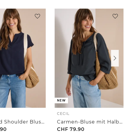
NEW
CECIL
Dropped Shoulder Blusenshirt mit Struktur
Carmen-Bluse mit Halbarm und Bändern
.90
CHF
79.90