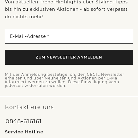
Von aktuellen Trend-Highlights über Styling-Tipps
bis hin zu exklusiven Aktionen - ab sofort verpasst
du nichts mehr!
E-Mail-Adresse *
ZUM NEWSLETTER ANMELDEN
Mit der Anmeldung bestätige ich, den CECIL Newsletter
erhalten und über Neuheiten und Aktionen per E-Mail
informiert werden zu wollen. Diese Einwilligung kann
jederzeit widerrufen werden.
Kontaktiere uns
0848-616161
Service Hotline