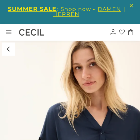
SUMMER SALE
: Shop now -
DAMEN
|
HERREN