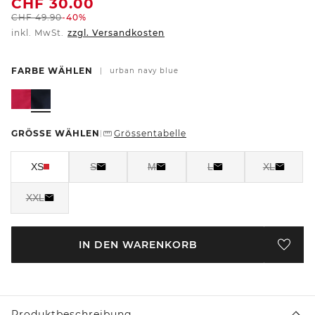
CHF
30.00
CHF
49.90
-40%
inkl. MwSt.
zzgl. Versandkosten
FARBE WÄHLEN
|
urban navy blue
GRÖSSE WÄHLEN
Grössentabelle
|
XS
S
M
L
XL
XXL
IN DEN WARENKORB
Produktbeschreibung