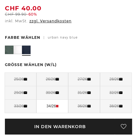
CHF
40.00
CHF
99.90
-60%
inkl. MwSt.
zzgl. Versandkosten
FARBE WÄHLEN
|
urban navy blue
GRÖSSE WÄHLEN
(W/L)
25/26
26/26
27/26
28/26
29/26
30/26
31/26
32/26
33/26
34/26
36/26
38/26
IN DEN WARENKORB