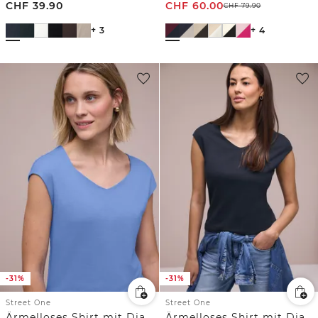
CHF
39.90
CHF
60.00
CHF
79.90
+ 3
+ 4
-31%
-31%
Street One
Street One
Ärmelloses Shirt mit Diamantausschnitt
Ärmelloses Shirt mit Diamantausschnitt