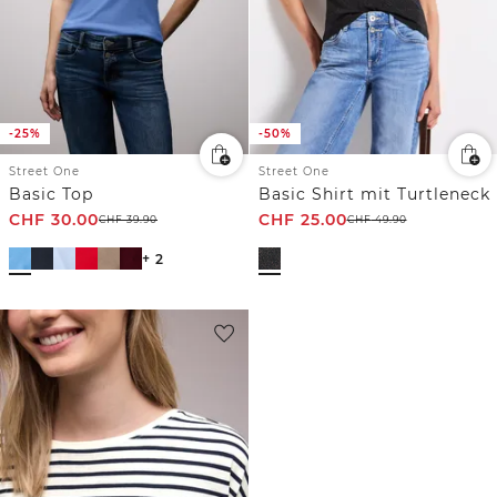
-25%
-50%
Street One
Street One
Basic Top
Basic Shirt mit Turtleneck
CHF
30.00
CHF
25.00
CHF
39.90
CHF
49.90
+ 2