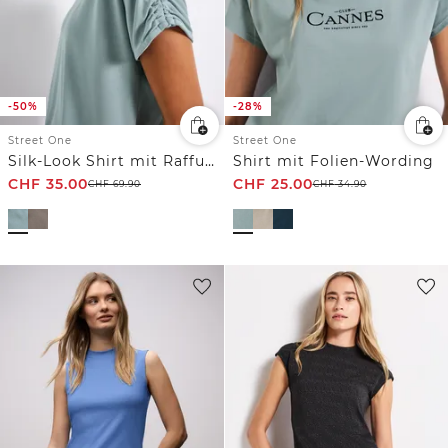
-50%
-28%
Street One
Street One
Silk-Look Shirt mit Raffung
Shirt mit Folien-Wording
CHF
35.00
CHF
25.00
CHF
69.90
CHF
34.90