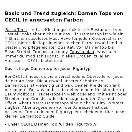
Basic und Trend zugleich: Damen Tops von
CECIL in angesagten Farben
Basic Tops
sind als Kleidungsstück fester Bestandteil von
Casual Looks aber nicht nur das. Ein Damentop ist wie ein
T-Shirt, ein absolutes Must Have für jeden Kleiderschrank.
CECIL bietet dir Tops in einer reichen Farbauswahl und in
bester und pflegeleichter Qualität. Von Damentop bis
Basic Stretch Top bis zu trendy
Tops in blau
, was auch
immer du modisch suchst, in allen Größen, zu allen
Anlässen – CECIL bietet es dir!
Das richtige Damentop für jeden Figurtyp
Bei CECIL findest du viele verschiedene Oberteile für jeden
deiner Anlässe. Die Auswahl unserer Schnitte an
Damentops ist vielseitig und wird deinen Kleiderschrank
bereichern. Bei uns findest du neben einem Neckholdertop,
Baumwolltops, Träger-Tops in weit oder eng, mit Print oder
Streifen, mit Crinkles oder dem sogenannten Crashed-
Effekt. Aber unsere Damentops sind nicht nur im Sommer
tragbar. Aber abgesehen von der Jahreszeit ist das
passende Top zu deinem Figurtyp entscheidend! Hier unser
kleiner Damentop Guide:
-
Unser CECIL Damen Top für den Figurtyp A