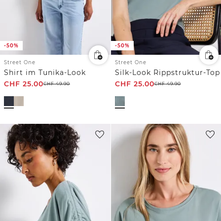
-50%
-50%
Street One
Street One
Shirt im Tunika-Look
Silk-Look Rippstruktur-Top
CHF
25.00
CHF
25.00
CHF
49.90
CHF
49.90