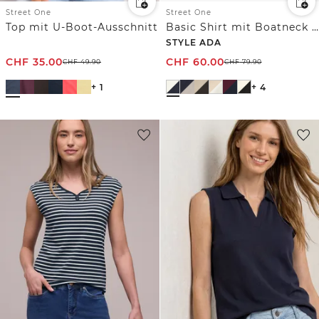
Street One
Street One
Top mit U-Boot-Ausschnitt
Basic Shirt mit Boatneck im 2er-Pack
STYLE ADA
CHF
35.00
CHF
60.00
CHF
49.90
CHF
79.90
+ 1
+ 4