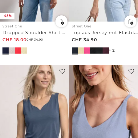
-48%
Street One
Street One
Dropped Shoulder Shirt mit Rundhals
Top aus Jersey mit Elastiksaum
CHF
18.00
CHF
34.90
CHF
34.90
+ 2