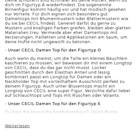
Deine Schultern sind schmäler als deine Hüften, wenn du
dich im Figurtyp A wiederfindest. Die sogenannte
Birnenfigur kommt häufig vor und hat modisch gesehen
nur Vorteile. Für dich eignen sich besonders gut
Damentops mit Blumenmustern oder Blättermustern wie
du sie bei CECIL findest. Generell darfst du gerne zu
Mustern und knalligen Farben greifen, bleiben aber glatten
Materialien treu. Vermeide aber eher Damentops mit
Verzierungen, Pailletten und Applikationen am Saum, um
deine Hüfte nicht ungewollt zu betonen.
-
Unser CECIL Damen Top für den Figurtyp O
Auch wenn du meinst, um die Taille ein kleines Bäuchlein
kaschieren zu müssen, wir beweisen dir mit einem Longtop
von CECIL, dass du das gar nicht musst. Locker
geschnitten durch den Elasthan Anteil und lässig
kombiniert passt ein Longtop für Damen oder ein
Neckholder Top mit vorteilhaftem Ausschnitt perfekt zu
deinem Figurtyp. Auch unter Blusentops macht ein
Longtop von CECIL eine super Figur. Verzichte dafür lieber
auf Schlauchtops und Tops mit Rüschen oder Volants.
-
Unser CECIL Damen Top für den Figurtyp X
Du hast die klassische Sanduhrenfigur? Gleich Breite
Schultern wie Hüften und eine schlanke Taille:
Glückwunsch, mit deinen Proportionen kannst du fast alle
Tops tragen, ohne auf Besonderheiten achten zu müssen.
Weiterlesen
Auch Tanktops, Bandeau Tops ohne Träger oder Tops mit
Streifenmuster oder mit Details aus Spitze oder Volants