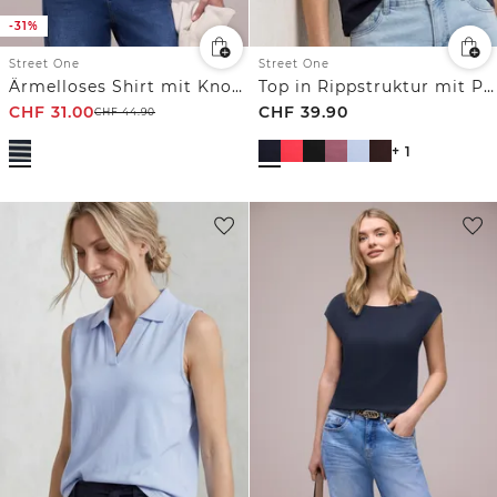
-31%
Street One
Street One
Ärmelloses Shirt mit Knopfdetail
Top in Rippstruktur mit Polokragen
CHF
31.00
CHF
39.90
CHF
44.90
+ 1