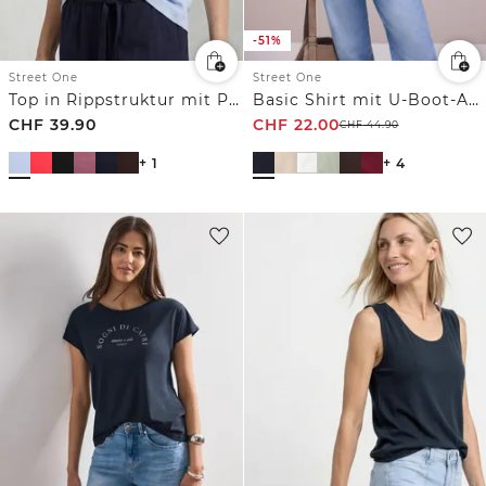
-51%
Street One
Street One
Top in Rippstruktur mit Polokragen
Basic Shirt mit U-Boot-Ausschnitt
CHF
39.90
CHF
22.00
CHF
44.90
+ 1
+ 4