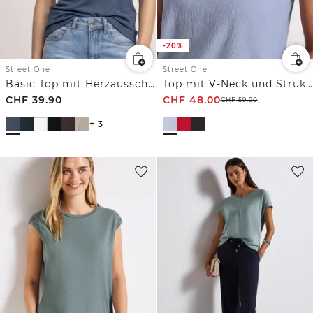
-20%
Street One
Street One
Basic Top mit Herzausschnitt
Top mit V-Neck und Strukturmix
CHF
39.90
CHF
48.00
CHF
59.90
+ 3